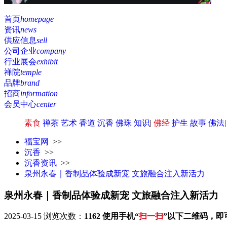
首页
homepage
资讯
news
供应信息
sell
公司企业
company
行业展会
exhibit
禅院
temple
品牌
brand
招商
information
会员中心
center
素食
禅茶
艺术
香道
沉香
佛珠
知识
|
佛经
护生
故事
佛法
福宝网
>>
沉香
>>
沉香资讯
>>
泉州永春｜香制品体验成新宠 文旅融合注入新活力
泉州永春｜香制品体验成新宠 文旅融合注入新活力
2025-03-15
浏览次数：
1162
使用手机“
扫一扫
”以下二维码，即