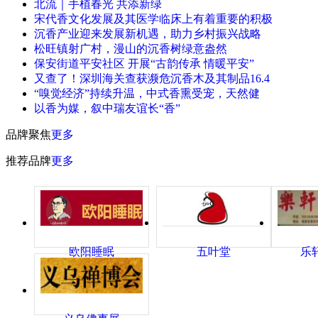
北流｜手植春光 共添新绿
宋代香文化发展及其医学临床上有着重要的积极
沉香产业迎来发展新机遇，助力乡村振兴战略
松旺镇射广村，漫山的沉香树绿意盎然
保安街道平安社区 开展“古韵传承 情暖平安”
又查了！深圳海关查获濒危沉香木及其制品16.4
“嗅觉经济”持续升温，中式香熏受宠，天然健
以香为媒，叙中瑞友谊长“香”
品牌聚焦
更多
推荐品牌
更多
欧阳睡眠
五叶堂
乐