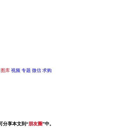
|
图库
视频
专题
微信
求购
可分享本文到“
朋友圈
”中。