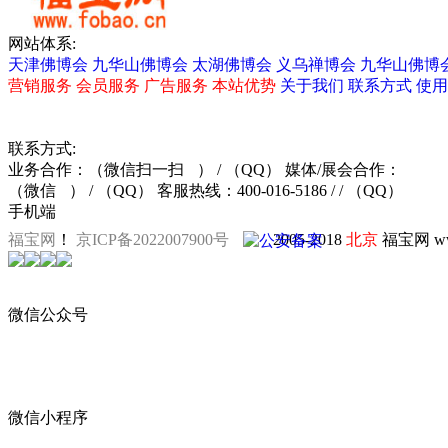
网站体系:
天津佛博会
九华山佛博会
太湖佛博会
义乌禅博会
九华山佛博
营销服务
会员服务
广告服务
本站优势
关于我们
联系方式
使用
联系方式:
业务合作：
（微信扫一扫
）
/ （QQ）
媒体/展会合作：
（微信
）
/ （QQ）
客服热线：400-016-5186 / / （QQ）
手机端
福宝网
！
京ICP备2022007900号
2005-2018
北京
福宝网 ww
黄光华瓷板画
廊坊佛事展
沈
微信公众号
震旦会典
微信小程序