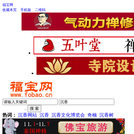
福宝网
收藏本页
手机版
二维码
热词：
沉香网站
沉香
沉香文化博览会
奇楠
沉香树