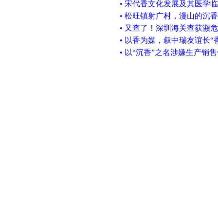
• 宋代香文化发展及其医学
• 松旺镇射广村，漫山的沉
• 又查了！深圳海关查获濒危
• 以香为媒，叙中瑞友谊长“
• 以“沉香”之名涉嫌生产销