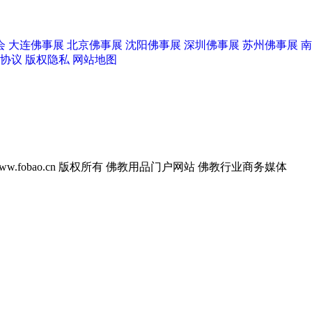
会
大连佛事展
北京佛事展
沈阳佛事展
深圳佛事展
苏州佛事展
南
协议
版权隐私
网站地图
w.fobao.cn 版权所有
佛教用品门户网站 佛教行业商务媒体
阳佛事展
上海养云
善缘工笔画社