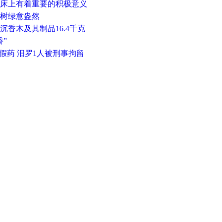
临床上有着重要的积极意义
香树绿意盎然
沉香木及其制品16.4千克
香”
售假药 汨罗1人被刑事拘留