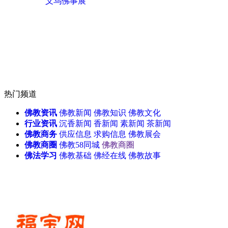
义乌佛事展
热门频道
佛教资讯
佛教新闻
佛教知识
佛教文化
行业资讯
沉香新闻
香新闻
素新闻
茶新闻
佛教商务
供应信息
求购信息
佛教展会
佛教商圈
佛教58同城
佛教商圈
佛法学习
佛教基础
佛经在线
佛教故事
天津佛事展
无锡佛博会
北
大连佛事展