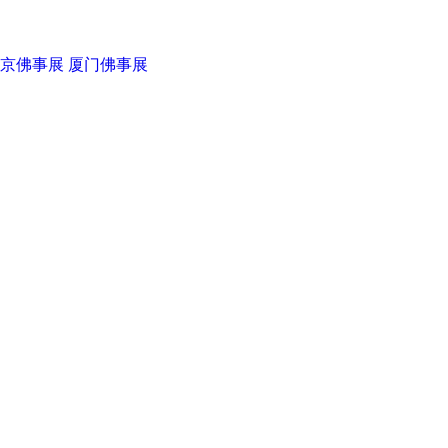
京佛事展
厦门佛事展
华典伟业
菩提之路