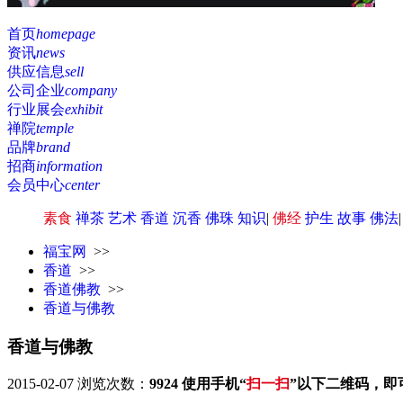
首页
homepage
资讯
news
供应信息
sell
公司企业
company
行业展会
exhibit
禅院
temple
品牌
brand
招商
information
会员中心
center
素食
禅茶
艺术
香道
沉香
佛珠
知识
|
佛经
护生
故事
佛法
福宝网
>>
香道
>>
香道佛教
>>
香道与佛教
香道与佛教
2015-02-07
浏览次数：
9924
使用手机“
扫一扫
”以下二维码，即