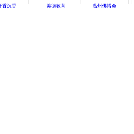
轩香沉香
美德教育
温州佛博会
京佛博会
苏州佛事展
杭州檀香斋