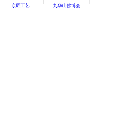
京匠工艺
九华山佛博会
苍鸿法器厂
彤开元朱砂