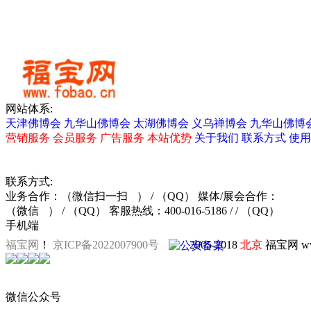
大连佛事展
网站体系:
天津佛博会
九华山佛博会
太湖佛博会
义乌禅博会
九华山佛博
营销服务
会员服务
广告服务
本站优势
关于我们
联系方式
使用
联系方式:
业务合作：
（微信扫一扫
）
/ （QQ）
媒体/展会合作：
（微信
）
/ （QQ）
客服热线：400-016-5186 / / （QQ）
手机端
福宝网
！
京ICP备2022007900号
2005-2018
北京
福宝网 ww
黄光华瓷板画
廊坊佛事展
沈
微信公众号