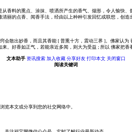
是从香料的熏点、涂抹、喷洒所产生的香气、烟形，令人愉快、
雅清丽的点香、闻香手法，经由以上种种引发回忆或联想，创造
窍会散出妙香，而且其香能 [ 普熏十方，震动三界 ]。佛家认
来。好香如正气，若能亲近多闻，则大为受益 ; 所以 佛家把香
文本助手
资讯搜索
加入收藏
分享好友
打印本文
关闭窗口
阅读关键词
浏览本文或分享到您的社交网络中。
，关注福宝网微信公众号，实时了解行业最新动态。