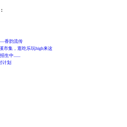
：
——香韵流传
绶溪市集，逛吃乐玩high来这
中......
小时计划