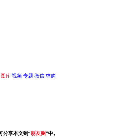
|
图库
视频
专题
微信
求购
可分享本文到“
朋友圈
”中。