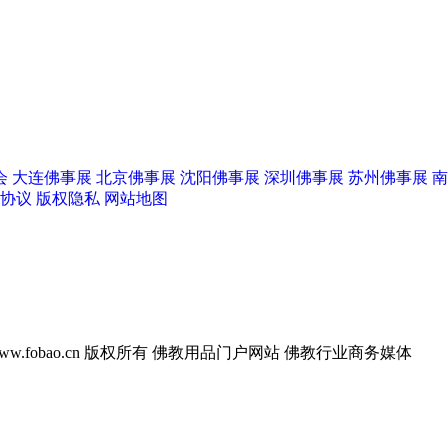
会
大连佛事展
北京佛事展
沈阳佛事展
深圳佛事展
苏州佛事展
南
协议
版权隐私
网站地图
w.fobao.cn 版权所有
佛教用品门户网站 佛教行业商务媒体
阳佛事展
上海养云
善缘工笔画社