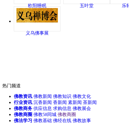
欧阳睡眠
五叶堂
乐
义乌佛事展
热门频道
佛教资讯
佛教新闻
佛教知识
佛教文化
行业资讯
沉香新闻
香新闻
素新闻
茶新闻
佛教商务
供应信息
求购信息
佛教展会
佛教商圈
佛教58同城
佛教商圈
佛法学习
佛教基础
佛经在线
佛教故事
天津佛事展
无锡佛博会
北