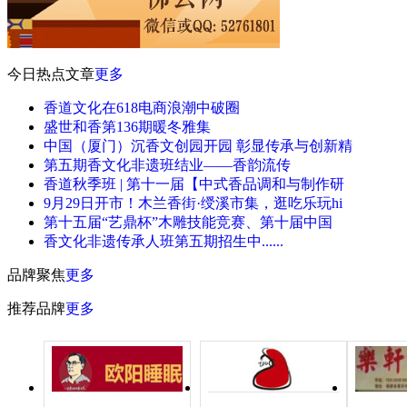
今日热点文章
更多
香道文化在618电商浪潮中破圈
盛世和香第136期暖冬雅集
中国（厦门）沉香文创园开园 彰显传承与创新精
第五期香文化非遗班结业——香韵流传
香道秋季班 | 第十一届【中式香品调和与制作研
9月29日开市！木兰香街·绶溪市集，逛吃乐玩hi
第十五届“艺鼎杯”木雕技能竞赛、第十届中国
香文化非遗传承人班第五期招生中......
品牌聚焦
更多
推荐品牌
更多