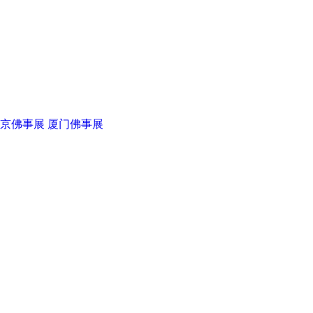
京佛事展
厦门佛事展
华典伟业
菩提之路