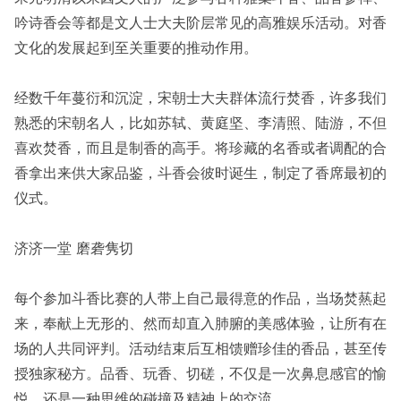
吟诗香会等都是文人士大夫阶层常见的高雅娱乐活动。对香
文化的发展起到至关重要的推动作用。
经数千年蔓衍和沉淀，宋朝士大夫群体流行焚香，许多我们
熟悉的宋朝名人，比如苏轼、黄庭坚、李清照、陆游，不但
喜欢焚香，而且是制香的高手。将珍藏的名香或者调配的合
香拿出来供大家品鉴，斗香会彼时诞生，制定了香席最初的
仪式。
济济一堂 磨砻隽切
每个参加斗香比赛的人带上自己最得意的作品，当场焚爇起
来，奉献上无形的、然而却直入肺腑的美感体验，让所有在
场的人共同评判。活动结束后互相馈赠珍佳的香品，甚至传
授独家秘方。品香、玩香、切磋，不仅是一次鼻息感官的愉
悦，还是一种思维的碰撞及精神上的交流。