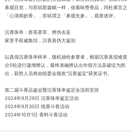
鼻观目览，与苏轼那篇赋一样，借着咏赞香品，同杜甫言之
「心清闻妙香」，苏轼谓之「鼻观先参」，观香述评。
沉香珠串：群英荟萃、辨伪去妄
家里手权威集结，沉香真伪大鉴别
以真假沉香珠串样本，随机抽给参赛者，根据沉香真假难度
分5轮进行递增辨认，最终准确辨认出作假方法及破绽为胜
出，获胜人员将由组委会颁发“沉香鉴定”获奖证书。
第二届斗香品鉴会暨沉香珠串鉴定会流程安排
2024年9月29日 沉香珠串鉴定活动
2024年9月30日 线香斗香活动
2024年10月1日 香料斗香活动