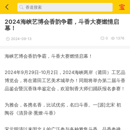
2024海峡艺博会香韵争霸，斗香大赛燃情启
幕！
0
1376
2024-09-13
海峡艺博会香韵争霸，斗香大赛燃情启幕！
2024年9月29日-10月2日，2024海峡两岸（莆田）工艺品
博览会，将在莆田工艺美术城举办！同期将举办第二届斗香
品鉴会暨沉香珠串鉴定会，欢迎制香大师们踊跃报名参赛！
为雅会，各携名香，比试优劣，名曰斗香。一[源]北宋 初
陶谷《清异录·熏燎·斗香》
宋元明清以来因文人的广泛参与各种雅集斗香、品香参禅、