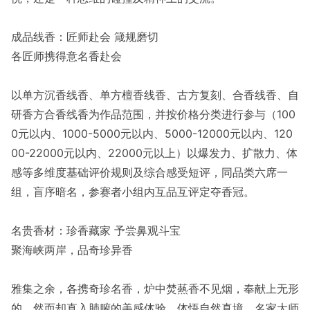
成品线香：匠师赴会 箴规磨切
各匠师携得意名香赴会
以单方沉香线香、单方檀香线香、古方复刻、合香线香、自
研香方合香线香为作品范围，并按价格分类进行参与（100
0元以内、1000-5000元以内、5000-12000元以内、120
00-22000元以内、22000元以上）以爆发力、扩散力、体
感等多维度基础评价规则及综合感受短评，同品类六席一
组，盲序暗名，参赛者小组内互品互评定夺香冠。
名贵香材：珍香藏家 予尝鼻观斗宝
聚海峡两岸，品奇珍异香
雅集之余，各携奇珍名香，炉中焚爇香不见烟，奉献上无形
的、然而却直入肺腑的美感体验，体悟自然真境。名家大师