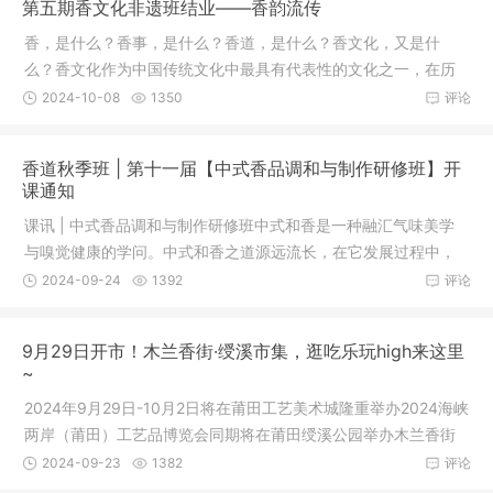
第五期香文化非遗班结业——香韵流传
香，是什么？香事，是什么？香道，是什么？香文化，又是什
么？香文化作为中国传统文化中最具有代表性的文化之一，在历
史发展中留
2024-10-08
1350
评论
香道秋季班 | 第十一届【中式香品调和与制作研修班】开
课通知
课讯 | 中式香品调和与制作研修班中式和香是一种融汇气味美学
与嗅觉健康的学问。中式和香之道源远流长，在它发展过程中，
汲取了
2024-09-24
1392
评论
9月29日开市！木兰香街·绶溪市集，逛吃乐玩high来这里
~
2024年9月29日-10月2日将在莆田工艺美术城隆重举办2024海峡
两岸（莆田）工艺品博览会同期将在莆田绶溪公园举办木兰香街
绶溪市集
2024-09-23
1382
评论