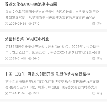
香道文化在618电商浪潮中破圈
香道文化是我国历史悠久的传统生活艺术升华，自先秦发端历经
各朝发展沉淀，从早期简单用香演变为富有深厚文化内涵的品
香、咏香，
2025-05-24
5710
评论
盛世和香第136期暖冬雅集
第136期暖冬雅集钟声响起，跨向新的起点，2025年，是公历平
年，农历乙巳年。圆满2024，幸会2025！新阶段首期雅集~盛世
和香第136
2025-01-08
5640
评论
中国（厦门）沉香文创园开园 彰显传承与创新精神
第十五届海峡两岸(厦门)文化产业博览交易会(简称海峡两岸文博
会)集美分会场1日拉开帷幕，中国(厦门)沉香文创园同时盛大开
园。沉
2024-11-04
1637
评论