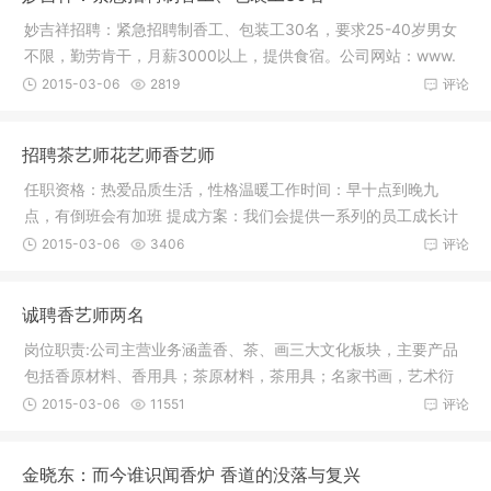
妙吉祥招聘：紧急招聘制香工、包装工30名，要求25-40岁男女
不限，勤劳肯干，月薪3000以上，提供食宿。公司网站：www.
miaojixiang
2015-03-06
2819
评论
招聘茶艺师花艺师香艺师
任职资格：热爱品质生活，性格温暖工作时间：早十点到晚九
点，有倒班会有加班 提成方案：我们会提供一系列的员工成长计
划，让你在
2015-03-06
3406
评论
诚聘香艺师两名
岗位职责:公司主营业务涵盖香、茶、画三大文化板块，主要产品
包括香原材料、香用具；茶原材料，茶用具；名家书画，艺术衍
生品等，
2015-03-06
11551
评论
金晓东：而今谁识闻香炉 香道的没落与复兴