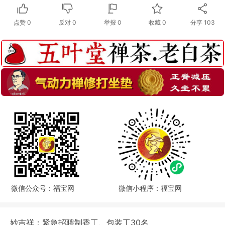
点赞
0
反对
0
举报 0
收藏 0
分享
103
微信公众号：福宝网
微信小程序：福宝网
妙吉祥：紧急招聘制香工、包装工30名