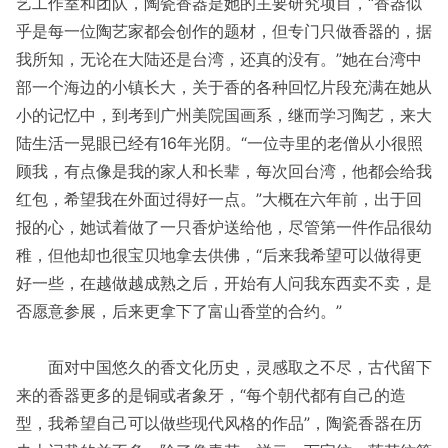
艺工作室和团队，陶瓷香器是她的主要研究项目，“香器似
乎是每一位陶艺家都会创作的题材，但专门只做香器的，据
我所知，无论在大陆还是台湾，还真的没有。”她在台湾中
部一个海边的小镇长大，关于香的各种回忆片段充满在她从
小的记忆中，到考到广州美院国画系，继而学习陶艺，来大
陆生活一晃眼已经有16年光阴。“一位寺里的老僧从小很照
顾我，有点像是我的家人和长辈，每次回台湾，他都会给我
红包，希望我在外面过得好一点。”大概在六年前，出于回
报的心，她试着做了一只香炉送给他，尽管第一件作品很幼
稚，但他却也很宝贝地拿去供佛，“后来我希望可以做得更
好一些，在越做越成熟之后，开始有人问我东西卖不卖，是
否愿意参展，后来更拿下了富山香堂的合约。”
面对中国悠久的香文化历史，灵感取之不尽，古代留下
来的香器更多的是铜或者象牙，“每个朝代都有自己的造
型，我希望自己可以做些现代风格的作品”，陶瓷香器在历