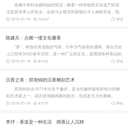
收藏中有时会碰到如此情况：随着一种非物质文化遗产的泯
没及其传承人的失去，会使与之相关的器物让今人难称其名，我
曾遇到过
2015-01-19
74337
评论
陈建兵：点燃一缕文化馨香
“香”，本指谷类成熟的气味，引申为气味美的通称。香在历史
上已经有3000多年历史，是一种广义的文化，是围绕各种香品的
制作
2015-01-19
81142
评论
沉香之美：郑尧锦的沉香雕刻艺术
郑尧锦先生1971年出生于徽州，是当代徽州最有影响力的雕
刻艺术家之一。或许是地缘因素的助力，也或是天才的禀赋。
郑尧锦
2015-01-19
41170
评论
李抒：香道是一种生活 闻香让人沉静