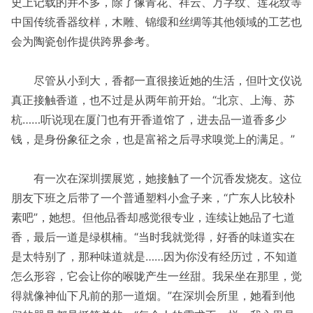
史上记载的并不多，除了像青花、祥云、万字纹、莲花纹等
中国传统香器纹样，木雕、锦缎和丝绸等其他领域的工艺也
会为陶瓷创作提供跨界参考。
尽管从小到大，香都一直很接近她的生活，但叶文仪说
真正接触香道，也不过是从两年前开始。“北京、上海、苏
杭……听说现在厦门也有开香道馆了，进去品一道香多少
钱，是身份象征之余，也是富裕之后寻求嗅觉上的满足。”
有一次在深圳摆展览，她接触了一个沉香发烧友。这位
朋友下班之后带了一个普通塑料小盒子来，“广东人比较朴
素吧”，她想。但他品香却感觉很专业，连续让她品了七道
香，最后一道是绿棋楠。“当时我就觉得，好香的味道实在
是太特别了，那种味道就是……因为你没有经历过，不知道
怎么形容，它会让你的喉咙产生一丝甜。我呆坐在那里，觉
得就像神仙下凡前的那一道烟。”在深圳会所里，她看到他