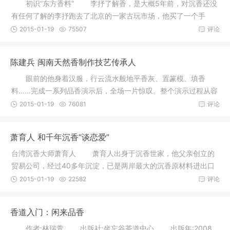
初识“东方香料” 李抒了解香，是大概5年前，对沉香还没
有任何了解的李抒跑去了北京的一家古玩市场，他买了一个手
串，结
2015-01-19
75507
评论
陈建兵 闽南天然香制作技艺传承人
眼前的他身着汉服，行云流水般地平香灰、置篆模、填香
料……完成一系列品香演示后，全场一片惊叹。整个演示过程从容
自在、恭
2015-01-19
76081
评论
萧育人 和千年沉香“谈恋爱”
台湾沉香大师萧育人 萧育人出身于沉香世家，他父亲创立的
贸易公司，经过40多年沉淀，已是两岸最大的沉香原材料进出口
商之一
2015-01-19
22582
评论
香道入门：闲来品香
作者:林瑞萱 出版社:坐忘谷茶道中心 出版年:2008