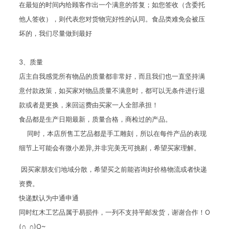
在最短的时间内给顾客作出一个满意的答复；如您签收（含委托
他人签收），则代表您对货物完好性的认同。食品类难免会被压
坏的，我们尽量做到最好
3、质量
店主自我感觉所有物品的质量都非常好，而且我们也一直坚持满
意付款政策，如买家对物品质量不满意时，都可以无条件进行退
款或者是更换，来回运费由买家一人全部承担！
食品都是生产日期最新，质量合格，商检过的产品。
同时，本店所售工艺品都是手工雕刻，所以在每件产品的表现
细节上可能会有微小差异,并非完美无可挑剔，希望买家理解。
因买家朋友们地域分散，希望买之前能咨询好价格物流或者快递
资费。
快递默认为中通申通
同时红木工艺品属于易损件，一列不支持平邮发货，谢谢合作！O
(∩_∩)O~