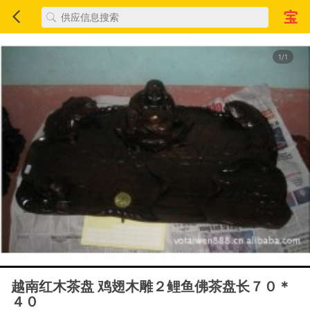
1/1
越南红木茶盘 鸡翅木雕２鲤鱼佛茶盘长７０＊
４０