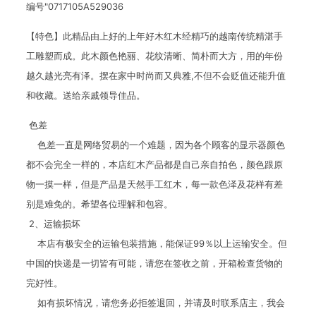
编号"0717105A529036
【特色】此精品由上好的上年好木红木经精巧的越南传统精湛手
工雕塑而成。此木颜色艳丽、花纹清晰、简朴而大方，用的年份
越久越光亮有泽。摆在家中时尚而又典雅,不但不会贬值还能升值
和收藏。送给亲戚领导佳品。
色差
色差一直是网络贸易的一个难题，因为各个顾客的显示器颜色
都不会完全一样的，本店红木产品都是自己亲自拍色，颜色跟原
物一摸一样，但是产品是天然手工红木，每一款色泽及花样有差
别是难免的。希望各位理解和包容。
2、运输损坏
本店有极安全的运输包装措施，能保证99％以上运输安全。但
中国的快递是一切皆有可能，请您在签收之前，开箱检查货物的
完好性。
如有损坏情况，请您务必拒签退回，并请及时联系店主，我会