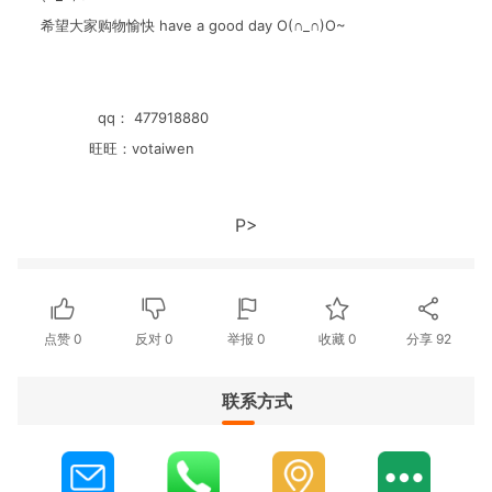
希望大家购物愉快 have a good day O(∩_∩)O~
qq： 477918880
旺旺：votaiwen
P>
点赞
0
反对
0
举报 0
收藏 0
分享
92
联系方式