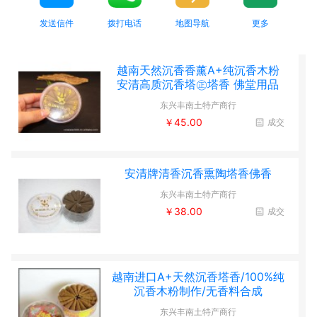
发送信件
拨打电话
地图导航
更多
越南天然沉香香薰A+纯沉香木粉
安清高质沉香塔㊣塔香 佛堂用品
东兴丰南土特产商行
￥45.00
成交
安清牌清香沉香熏陶塔香佛香
东兴丰南土特产商行
￥38.00
成交
越南进口A+天然沉香塔香/100%纯
沉香木粉制作/无香料合成
东兴丰南土特产商行