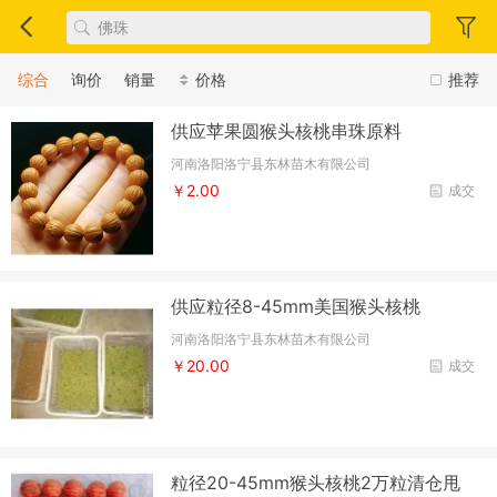
综合
询价
销量
价格
推荐
供应苹果圆猴头核桃串珠原料
河南洛阳洛宁县东林苗木有限公司
￥2.00
成交
供应粒径8-45mm美国猴头核桃
河南洛阳洛宁县东林苗木有限公司
￥20.00
成交
粒径20-45mm猴头核桃2万粒清仓甩