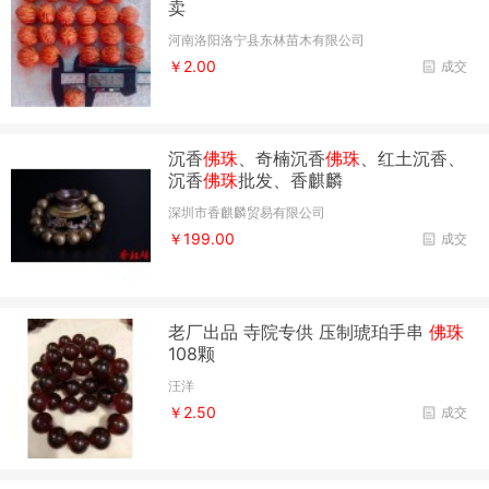
卖
河南洛阳洛宁县东林苗木有限公司
￥2.00
成交
沉香
佛珠
、奇楠沉香
佛珠
、红土沉香、
沉香
佛珠
批发、香麒麟
深圳市香麒麟贸易有限公司
￥199.00
成交
老厂出品 寺院专供 压制琥珀手串
佛珠
108颗
汪洋
￥2.50
成交