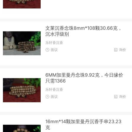
文莱沉香念珠8mm*108颗30.66克，
沉水浮级别
乐轩香沉香
面议
询价
6MM加里曼丹念珠9.92克，今日缘价
只需1366
乐轩香沉香
面议
询价
16mm*14颗加里曼丹沉香手串23.23
克