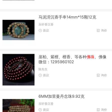
马泥涝沉香手串14mm*15颗12克
乐轩香沉香
面议
询价
崖柏、紫檀、檀香、等各种
佛珠
、佛像
微信：1295960102
陈先生
面议
询价
6MM加里曼丹念珠9.92克
乐轩香沉香
面议
询价