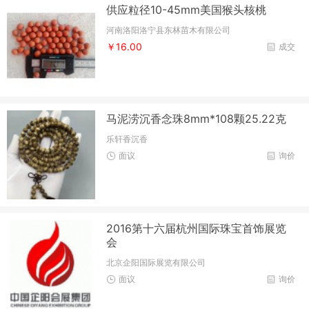
供应粒径10-45mm美国猴头核桃
河南洛阳洛宁县东林苗木有限公司
￥16.00
成交
马泥涝沉香念珠8mm*108颗25.22克
乐轩香沉香
面议
询价
2016第十六届杭州国际珠宝首饰展览
会
北京企阳国际展览有限公司
面议
询价