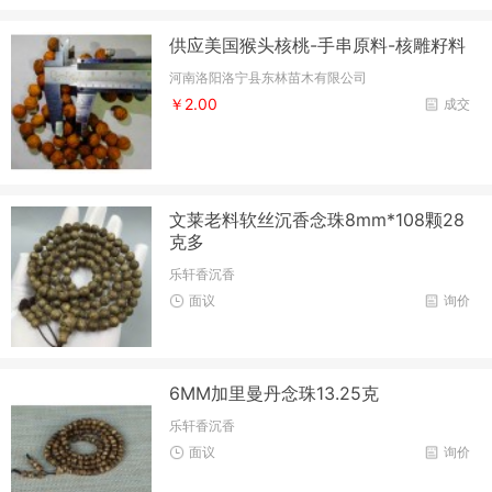
供应美国猴头核桃-手串原料-核雕籽料
河南洛阳洛宁县东林苗木有限公司
￥2.00
成交
文莱老料软丝沉香念珠8mm*108颗28
克多
乐轩香沉香
面议
询价
6MM加里曼丹念珠13.25克
乐轩香沉香
面议
询价