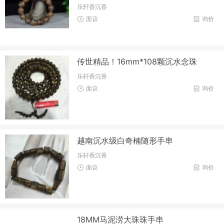
乐轩香沉香
面议
询价
传世精品！16mm*108颗沉水念珠
乐轩香沉香
面议
询价
越南沉水级白奇楠随形手串
乐轩香沉香
面议
询价
18MM马泥涝大珠珠手串