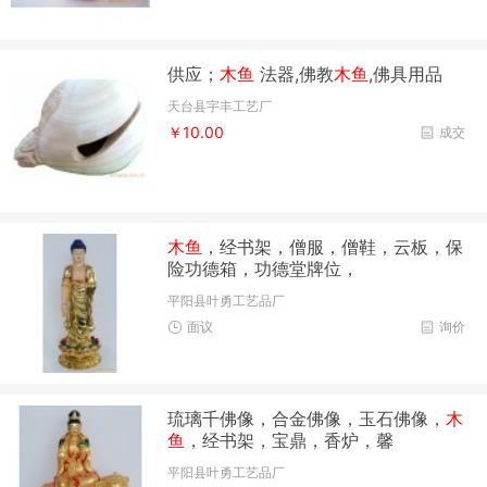
供应；
木鱼
法器,佛教
木鱼
,佛具用品
天台县宇丰工艺厂
￥10.00
成交
木鱼
，经书架，僧服，僧鞋，云板，保
险功德箱，功德堂牌位，
平阳县叶勇工艺品厂
面议
询价
琉璃千佛像，合金佛像，玉石佛像，
木
鱼
，经书架，宝鼎，香炉，馨
平阳县叶勇工艺品厂