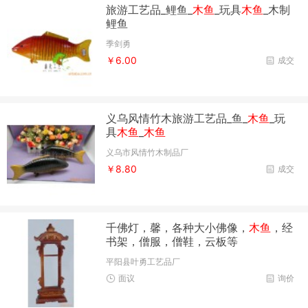
旅游工艺品_鲤鱼_
木鱼
_玩具
木鱼
_木制
鲤鱼
季剑勇
￥6.00
成交
义乌风情竹木旅游工艺品_鱼_
木鱼
_玩
具
木鱼
_
木鱼
义乌市风情竹木制品厂
￥8.80
成交
千佛灯，馨，各种大小佛像，
木鱼
，经
书架，僧服，僧鞋，云板等
平阳县叶勇工艺品厂
面议
询价