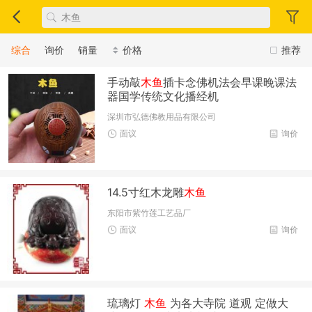
综合
询价
销量
价格
推荐
手动敲
木鱼
插卡念佛机法会早课晚课法
器国学传统文化播经机
深圳市弘德佛教用品有限公司
面议
询价
14.5寸红木龙雕
木鱼
东阳市紫竹莲工艺品厂
面议
询价
琉璃灯
木鱼
为各大寺院 道观 定做大