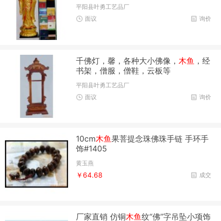
平阳县叶勇工艺品厂
面议
询价
千佛灯，馨，各种大小佛像，
木鱼
，经
书架，僧服，僧鞋，云板等
平阳县叶勇工艺品厂
面议
询价
10cm
木鱼
果菩提念珠佛珠手链 手环手
饰#1405
黄玉燕
￥64.68
成交
厂家直销 仿铜
木鱼
纹“佛”字吊坠小项饰