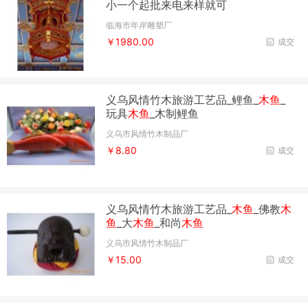
小一个起批来电来样就可
临海市年岸雕塑厂
￥1980.00
成交
义乌风情竹木旅游工艺品_鲤鱼_
木鱼
_
玩具
木鱼
_木制鲤鱼
义乌市风情竹木制品厂
￥8.80
成交
义乌风情竹木旅游工艺品_
木鱼
_佛教
木
鱼
_大
木鱼
_和尚
木鱼
义乌市风情竹木制品厂
￥15.00
成交