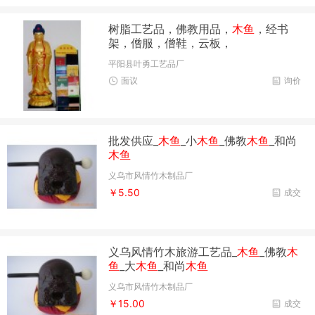
树脂工艺品，佛教用品，
木鱼
，经书
架，僧服，僧鞋，云板，
平阳县叶勇工艺品厂
面议
询价
批发供应_
木鱼
_小
木鱼
_佛教
木鱼
_和尚
木鱼
义乌市风情竹木制品厂
￥5.50
成交
义乌风情竹木旅游工艺品_
木鱼
_佛教
木
鱼
_大
木鱼
_和尚
木鱼
义乌市风情竹木制品厂
￥15.00
成交