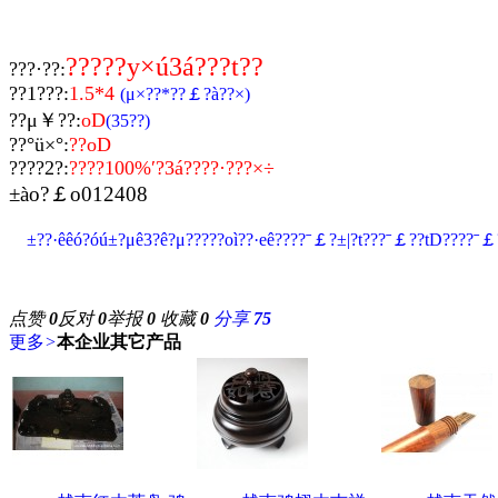
?????y×ú3á???t??
???·??:
??1???:
1.5*4
(μ×??*??￡?à??×)
??μ￥??:
oD
(35??)
??°ü×°:
??oD
????2?:
????100%′?3á????·???×÷
±ào?￡o012408
±??·êêó?óú±?μê3?ê?μ?????oì??·eê????ˉ￡?±|?t???ˉ￡??tD????ˉ￡
点赞
0
反对
0
举报
0
收藏
0
分享
75
更多
>
本企业其它产品