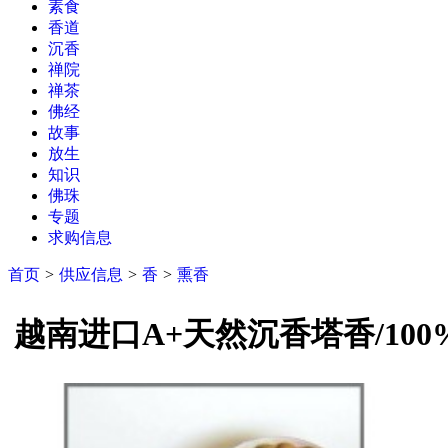
素食
香道
沉香
禅院
禅茶
佛经
故事
放生
知识
佛珠
专题
求购信息
首页
>
供应信息
>
香
>
熏香
越南进口A+天然沉香塔香/10