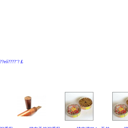
??eó????ˉ?￡