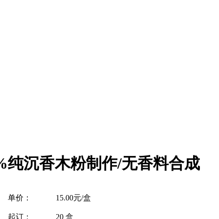
0%纯沉香木粉制作/无香料合成
单价：
15.00元/盒
起订：
20 盒