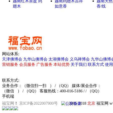
越南红木茶盘 鸡
越南鸡翅木吉祥
越南天然
翅木
如意香
香/线
网站体系:
天津佛博会
九华山佛博会
太湖佛博会
义乌禅博会
九华山佛博
营销服务
会员服务
广告服务
本站优势
关于我们
联系方式
使用
联系方式:
业务合作：
（微信扫一扫
）
/ （QQ）
媒体/展会合作：
（微信
）
/ （QQ）
客服热线：400-016-5186 / / （QQ）
手机端
福宝网
！
京ICP备2022007900号
2005-2018
北京
福宝网 ww