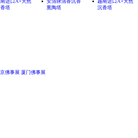
南进口A+天然
安清牌清香沉香
越南进口A+天然
沉香塔
熏陶塔
沉香塔
京佛事展
厦门佛事展