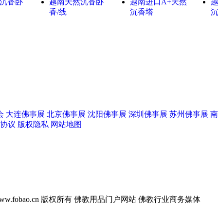
沉香卧
越南天然沉香卧
越南进口A+天然
越
香/线
沉香塔
会
大连佛事展
北京佛事展
沈阳佛事展
深圳佛事展
苏州佛事展
南
协议
版权隐私
网站地图
w.fobao.cn 版权所有
佛教用品门户网站 佛教行业商务媒体