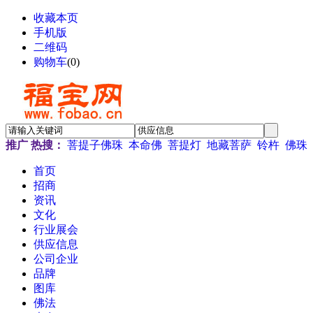
收藏本页
手机版
二维码
购物车
(
0
)
推广
热搜：
菩提子佛珠
本命佛
菩提灯
地藏菩萨
铃杵
佛珠
首页
招商
资讯
文化
行业展会
供应信息
公司企业
品牌
图库
佛法