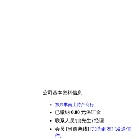
公司基本资料信息
东兴丰南土特产商行
已缴纳
0.00
元保证金
联系人
吴钊(先生) 经理
会员
[
当前离线
]
[加为商友]
[发送信
件]