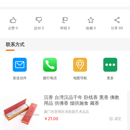
点赞
0
反对
0
举报 0
收藏 0
分享
93
联系方式
发送信件
拨打电话
地图导航
更多
沉香 台湾汉品千年 卧线香 熏香 佛教
用品 供佛香 烟供施食 藏香
厦门市思明区润发园艺术品店
￥21.00
成交