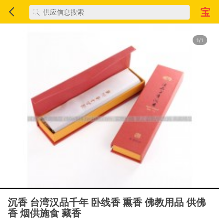
1/1
沉香 台湾汉品千年 卧线香 熏香 佛教用品 供佛
香 烟供施食 藏香