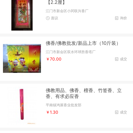
【2.2厘】
江门市新会区小冈联兴香厂
面议
询价
佛香/佛教批发/新品上市（10斤装）
江门市新会区双水环球胜香塔厂
￥70.00
成交
佛教用品、佛香、檀香、竹签香、立
香、有求必应香
平南镇鸿展香业批发部
￥1.30
成交