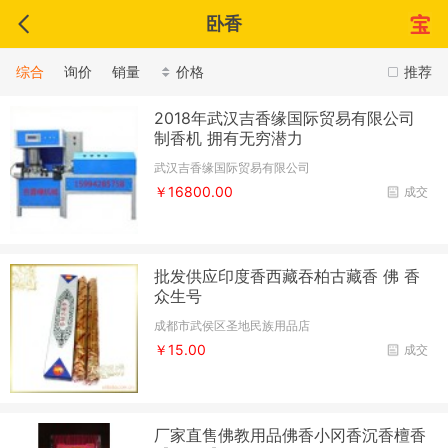
卧香
综合
询价
销量
价格
推荐
2018年武汉吉香缘国际贸易有限公司
制香机 拥有无穷潜力
武汉吉香缘国际贸易有限公司
￥16800.00
成交
批发供应印度香西藏吞柏古藏香 佛 香
众生号
成都市武侯区圣地民族用品店
￥15.00
成交
厂家直售佛教用品佛香小冈香沉香檀香