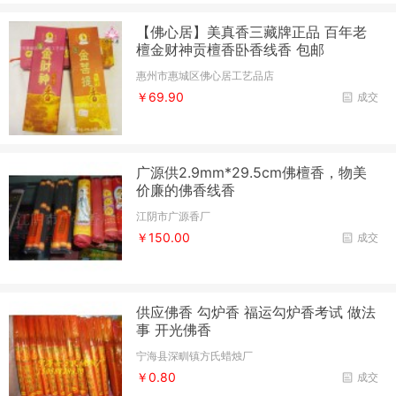
【佛心居】美真香三藏牌正品 百年老
檀金财神贡檀香卧香线香 包邮
惠州市惠城区佛心居工艺品店
￥69.90
成交
广源供2.9mm*29.5cm佛檀香，物美
价廉的佛香线香
江阴市广源香厂
￥150.00
成交
供应佛香 勾炉香 福运勾炉香考试 做法
事 开光佛香
宁海县深甽镇方氏蜡烛厂
￥0.80
成交