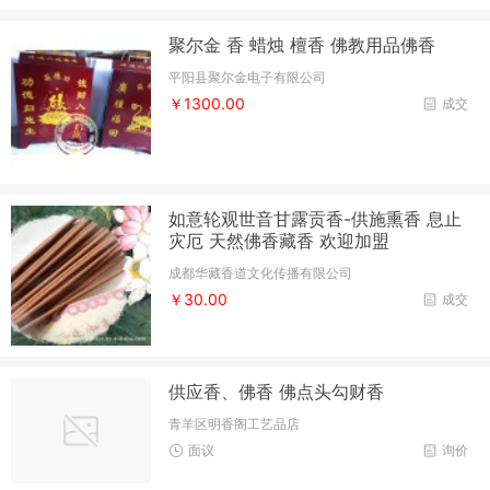
聚尔金 香 蜡烛 檀香 佛教用品佛香
平阳县聚尔金电子有限公司
￥1300.00
成交
如意轮观世音甘露贡香-供施熏香 息止
灾厄 天然佛香藏香 欢迎加盟
成都华藏香道文化传播有限公司
￥30.00
成交
供应香、佛香 佛点头勾财香
青羊区明香阁工艺品店
面议
询价