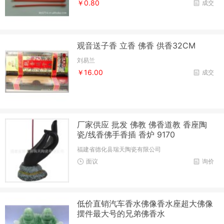
￥0.80
成交
观音送子香 立香 佛香 供香32CM
刘易兰
￥16.00
成交
厂家供应 批发 佛教 佛香道教 香座陶
瓷/线香佛手香插 香炉 9170
福建省德化县瑞天陶瓷有限公司
面议
询价
低价直销汽车香水佛像香水座超大佛像
摆件最大号的兄弟佛香水