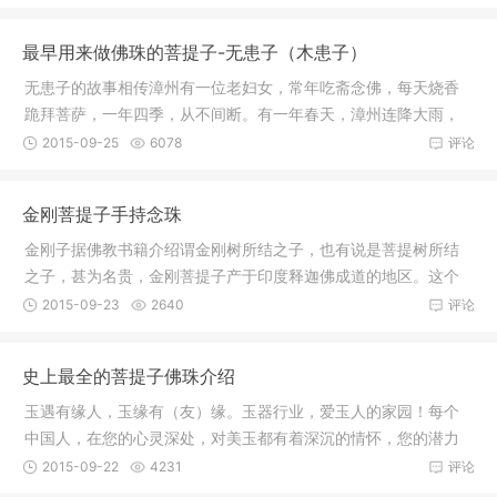
最早用来做佛珠的菩提子-无患子（木患子）
无患子的故事相传漳州有一位老妇女，常年吃斋念佛，每天烧香
跪拜菩萨，一年四季，从不间断。有一年春天，漳州连降大雨，
山洪暴发
2015-09-25
6078
评论
金刚菩提子手持念珠
金刚子据佛教书籍介绍谓金刚树所结之子，也有说是菩提树所结
之子，甚为名贵，金刚菩提子产于印度释迦佛成道的地区。这个
地区有一
2015-09-23
2640
评论
史上最全的菩提子佛珠介绍
玉遇有缘人，玉缘有（友）缘。玉器行业，爱玉人的家园！每个
中国人，在您的心灵深处，对美玉都有着深沉的情怀，您的潜力
发掘了吗
2015-09-22
4231
评论