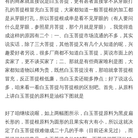
有的商家就直接说是白玉菩提，更有甚者直接拿不从芽眼打
孔的菩提根冒充白玉菩提，大家都知道一般菩提根的加工都
是从芽眼打孔，所以菩提根成串是看不见芽眼的（有人要问
什么是芽眼，参照星月菩提，那个月就是芽眼），我觉得造
成这样的原因有二个：一、白玉菩提市场流通的不多，其实
说实话，除了三大菩提，其他菩提又有几个人知道的呢，兴
趣爱好者另说，很多厂商都不知道白玉菩提，莫说市面上的
卖家了，更不谈买家了；二、那就是有些商家唯利是图，大
家都知道物以稀为贵，既然白玉菩提没有，那咱就拿菩提根
冒充，反正菩提根低廉，当白玉卖还能多挣点；好了说这么
多，咱来看一看白玉菩提与菩提根的区别吧。首先，从原料
上讲白玉菩提的原料是油棕下图就是
好了咱继续说喔，如上两幅图所示，白玉菩提原料为黑皮扁
长形的，菩提根原料为圆形的且果实有大有小，所以这就决
定了白玉菩提很难做成二十几的手串（目前还未见过），而