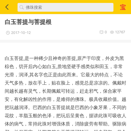
白玉菩提与菩提根
0
12767
2017-10-12
白玉菩提,是一种稀少且神奇的菩提,原产于印度，外皮为黑
棕色，切开后内心如白玉,质地坚硬手感类似和田玉，非常
光滑，润泽,其名字也正是由此而来。它最大的特点，不论
天气多热，放在手上，贴在脸上，感觉总是凉凉的。佩戴时
间越长越有灵气，长期佩戴可转运，赶走邪气，保合家平
安，有化解凶性的作用，是难得的佛珠。极具收藏价值。越
把玩越润泽。巴西的白玉菩提就是巴西的小象牙果，不同的
花纹，羊脂玉般的色泽，把玩后呈黄色，据讲此珠可吸收人
体的病气，常持此珠对增强体质，消除疲劳有帮助。驱除病