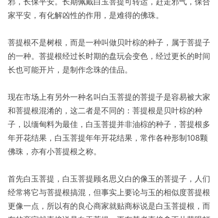
邪，长保平安。长期佩戴白玉菩提可转运，赶走邪气，保合
家平安，有化解凶性的作用，是难得的佛珠。
菩提根不是树根，而是一种叫做贝叶棕的种子，属于菩提子
的一种。菩提根经过长时期的盘玩会变色，经过更长的时间
长也可能开片，是制作念珠的佳品。
现在市场上有另外一种名叫白玉菩提的菩提子是容易被大家
和菩提根混淆的，这二者是不同的：菩提根是贝叶棕的种
子，以缅甸料为最佳，白玉菩提并非油棕的种子，菩提根多
年开花结果，白玉菩提年年开花结果，常作各种形制108颗
佛珠，亦有小菩提根之称。
首先白玉菩提，白玉菩提顾名思义白的像玉的菩提子，人们
经常将它与菩提根搞混，但事实上要论与玉的相似度菩提根
更像一点，所以有的良心商家就贴商标说是白玉菩提根，而