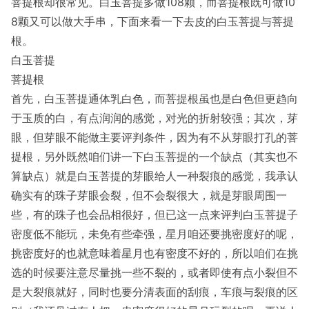
菩提根却很常见。白玉菩提多做108颗，而菩提根既可做10
8颗又可以做大手串，下面来看一下去皮的白玉菩提与菩提
根。
白玉菩提
菩提根
首先，白玉菩提通体乳白色，而菩提根虽也是白色但更趋向
于玉质的白，有点润润的感觉，对光的折射较强；其次，芽
眼，但芽眼不能做主要评判条件，因为有不从芽眼打孔的菩
提根，另外既然咱们讲一下白玉菩提的一个缺点（其实也不
算缺点）就是白玉菩提的芽眼给人一种裂痕的感觉，我承认
确实有的珠子芽眼会裂，但不会裂很大，就是芽眼周围一
些，有的珠子也会品相很好，但已这一点来评判白玉菩提子
密度低不能玩，未免有些牵强，星月咱还要挑密度好的呢，
挑密度好的也就意味着星月也有密度不好的，所以咱们在挑
选的时候要注意尽量挑一些不裂的，或者即使有点小裂但不
是大裂痕就好，同时也要分清表面的刮痕，车痕与裂痕的区