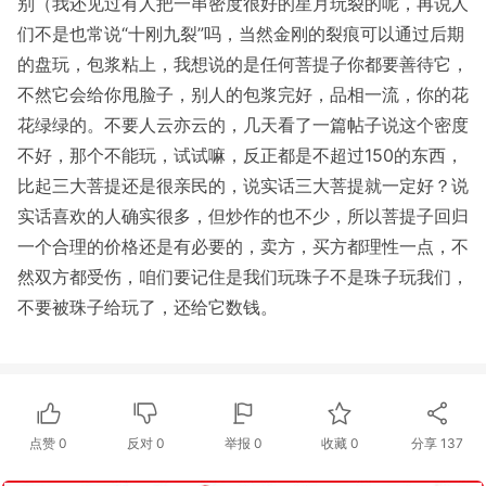
别（我还见过有人把一串密度很好的星月玩裂的呢，再说人
们不是也常说“十刚九裂”吗，当然金刚的裂痕可以通过后期
的盘玩，包浆粘上，我想说的是任何菩提子你都要善待它，
不然它会给你甩脸子，别人的包浆完好，品相一流，你的花
花绿绿的。不要人云亦云的，几天看了一篇帖子说这个密度
不好，那个不能玩，试试嘛，反正都是不超过150的东西，
比起三大菩提还是很亲民的，说实话三大菩提就一定好？说
实话喜欢的人确实很多，但炒作的也不少，所以菩提子回归
一个合理的价格还是有必要的，卖方，买方都理性一点，不
然双方都受伤，咱们要记住是我们玩珠子不是珠子玩我们，
不要被珠子给玩了，还给它数钱。
点赞
0
反对
0
举报 0
收藏 0
分享
137