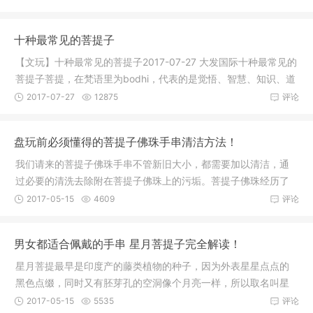
十种最常见的菩提子
【文玩】十种最常见的菩提子2017-07-27 大发国际十种最常见的
菩提子菩提，在梵语里为bodhi，代表的是觉悟、智慧、知识、道
路的意
2017-07-27
12875
评论
盘玩前必须懂得的菩提子佛珠手串清洁方法！
我们请来的菩提子佛珠手串不管新旧大小，都需要加以清洁，通
过必要的清洗去除附在菩提子佛珠上的污垢。菩提子佛珠经历了
采集、选
2017-05-15
4609
评论
男女都适合佩戴的手串 星月菩提子完全解读！
星月菩提最早是印度产的藤类植物的种子，因为外表星星点点的
黑色点缀，同时又有胚芽孔的空洞像个月亮一样，所以取名叫星
月菩提。
2017-05-15
5535
评论