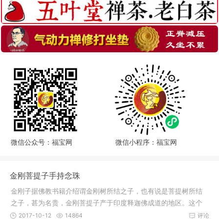
微信公众号：福宝网
微信小程序：福宝网
金刚菩提子手持念珠
金刚子据佛教书籍介绍谓金刚树所结之子，也有说是菩提树所结
之子，甚为名贵，金刚菩提子产于印度释迦佛成道的地区。这个
地区有一
2017-10-12
14864
评论