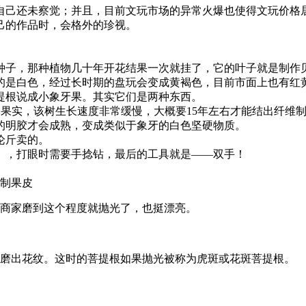
自己还未察觉；并且，目前文玩市场的异常火爆也使得文玩价格居
己的作品时，会格外的珍视。
种子，那种植物几十年开花结果一次就挂了，它的叶子就是制作
的是白色，经过长时期的盘玩会变成黄褐色，目前市面上也有红
提根说成小象牙果。其实它们是两种东西。
的果实，该树生长速度非常缓慢，大概要15年左右才能结出纤维
的明胶才会成熟，变成类似于象牙的白色坚硬物质。
论斤卖的。
越细越好），打眼时需要手捻钻，最后的工具就是——双手！
木制果皮
的商家磨到这个程度就抛光了，也挺漂亮。
能磨出花纹。这时的菩提根如果抛光被称为虎斑或花斑菩提根。