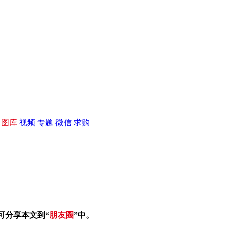
|
图库
视频
专题
微信
求购
可分享本文到“
朋友圈
”中。