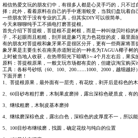
相信热爱文玩的朋友们中，有很多人都是心灵手巧的，只不过
择；此外，看着原料在自己的手中逐渐蜕变，当我们盘玩着自
一些朋友苦于没有专业的工具，但其实DIY可以很简单。
今天来聊聊纯手工不插电打磨菩提根。
首先介绍下菩提根，菩提根不是树根，而是一种叫做贝叶棕的
子，不起眼而且粗糙，剖开就是象巧克力色花纹的皮，最里面
有的朋友对菩提根和象牙果不是很区分开，更有一些商家将菩
象牙果是主要生长在南美赤道附近的一种名为TAGUA椰子树
上时被当地人收获，在热带阳光下晾晒3～4个月左右后，果实
原料：菩提根原果，一般文玩市场都有卖的，但建议淘宝购买
工具：各标号砂纸（60、100、200……1000、2000，
下面开磨！
1、菩提根原果，最外面有一层壳，有花纹，剥开后是棕色的
2、60目砂布粗打磨，木制果皮磨掉，露出深棕色硬质皮，有
3、继续粗磨，木制皮基本磨掉
4、继续磨深棕色皮，露出白色，深棕色的皮厚度不一，所以
5、100目纱布继续磨，找圆，确定花纹与纯白的位置