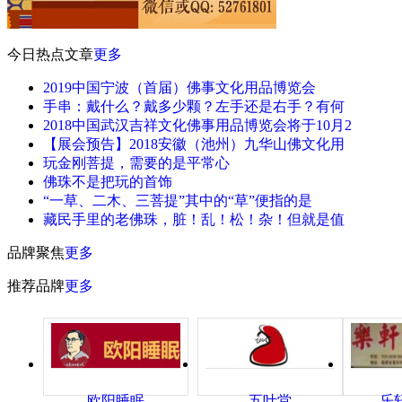
今日热点文章
更多
2019中国宁波（首届）佛事文化用品博览会
手串：戴什么？戴多少颗？左手还是右手？有何
2018中国武汉吉祥文化佛事用品博览会将于10月2
【展会预告】2018安徽（池州）九华山佛文化用
玩金刚菩提，需要的是平常心
佛珠不是把玩的首饰
“一草、二木、三菩提”其中的“草”便指的是
藏民手里的老佛珠，脏！乱！松！杂！但就是值
品牌聚焦
更多
推荐品牌
更多
欧阳睡眠
五叶堂
乐