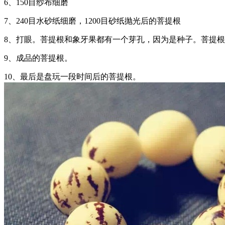
6、150目纱布细磨
7、240目水砂纸细磨，1200目砂纸抛光后的菩提根
8、打眼。菩提根和象牙果都有一个芽孔，因为是种子。菩提
9、成品的菩提根。
10、最后是盘玩一段时间后的菩提根。