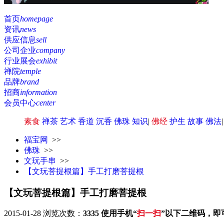
首页
homepage
资讯
news
供应信息
sell
公司企业
company
行业展会
exhibit
禅院
temple
品牌
brand
招商
information
会员中心
center
素食
禅茶
艺术
香道
沉香
佛珠
知识
|
佛经
护生
故事
佛法
福宝网
>>
佛珠
>>
文玩手串
>>
【文玩菩提根篇】手工打磨菩提根
【文玩菩提根篇】手工打磨菩提根
2015-01-28
浏览次数：
3335
使用手机“
扫一扫
”以下二维码，即