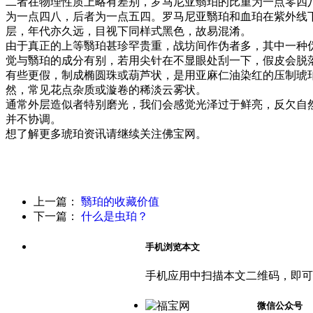
二者在物理性质上略有差别，罗马尼亚翳珀的比重为一点零四
为一点四八，后者为一点五四。罗马尼亚翳珀和血珀在紫外线
层，年代亦久远，目视下同样式黑色，故易混淆。
由于真正的上等翳珀甚珍罕贵重，战坊间作伪者多，其中一种
觉与翳珀的成分有别，若用尖针在不显眼处刮一下，假皮会脱
有些更假，制成椭圆珠或葫芦状，是用亚麻仁油染红的压制琥
然，常见花点杂质或漩卷的稀淡云雾状。
通常外层造似者特别磨光，我们会感觉光泽过于鲜亮，反欠自
并不协调。
想了解更多琥珀资讯请继续关注佛宝网。
上一篇：
翳珀的收藏价值
下一篇：
什么是虫珀？
手机浏览本文
手机应用中扫描本文二维码，即可
微信公众号