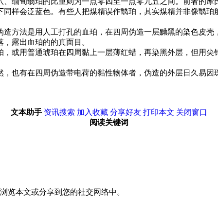
八、缅甸翳珀的比重则为一点零四至一点零九五之间。前者的摩
下同样会泛蓝色。有些人把煤精误作翳珀，其实煤精并非像翳珀
伪造方法是用人工打孔的血珀，在四周伪造一层黝黑的染色皮壳
落，露出血珀的的真面目。
珀，或用普通琥珀在四周黏上一层薄红蜡，再染黑外层，但用尖
然，也有在四周伪造带电荷的黏性物体者，伪造的外层日久易因
文本助手
资讯搜索
加入收藏
分享好友
打印本文
关闭窗口
阅读关键词
浏览本文或分享到您的社交网络中。