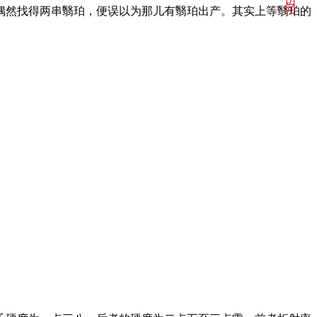
访
问
带偶然找得两串翳珀，便误以为那儿有翳珀出产。其实上等翳珀的