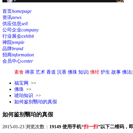
首页
homepage
资讯
news
供应信息
sell
公司企业
company
行业展会
exhibit
禅院
temple
品牌
brand
招商
information
会员中心
center
素食
禅茶
艺术
香道
沉香
佛珠
知识
|
佛经
护生
故事
佛法
福宝网
>>
佛珠
>>
琥珀知识
>>
如何鉴别翳珀的真假
如何鉴别翳珀的真假
2015-01-23
浏览次数：
19149
使用手机“
扫一扫
”以下二维码，