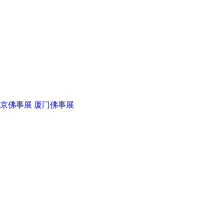
苍鸿法器厂
彤开元朱砂
京佛事展
厦门佛事展
华典伟业
菩提之路