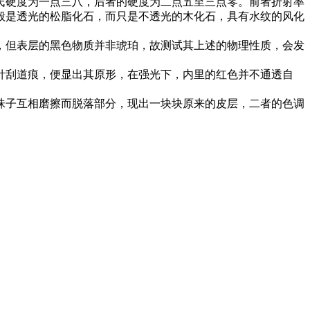
氏硬度为一点三八，后者的硬度为二点五至三点零。前者折射率
般是透光的松脂化石，而只是不透光的木化石，具有水纹的风化
，但表层的黑色物质并非琥珀，故测试其上述的物理性质，会发
针刮道痕，便显出其原形，在强光下，内里的红色并不通透自
珠子互相磨擦而脱落部分，现出一块块原来的皮层，二者的色调