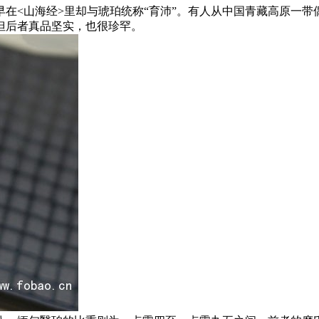
在<山海经>里却与琥珀统称“育沛”。有人从中国青藏高原一
但后者真品坚实，也很珍罕。