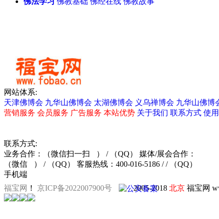
佛法学习
佛教基础
佛经在线
佛教故事
天津佛事展
无锡佛博会
北
大连佛事展
网站体系:
天津佛博会
九华山佛博会
太湖佛博会
义乌禅博会
九华山佛博
营销服务
会员服务
广告服务
本站优势
关于我们
联系方式
使用
联系方式:
业务合作：
（微信扫一扫
）
/ （QQ）
媒体/展会合作：
（微信
）
/ （QQ）
客服热线：400-016-5186 / / （QQ）
手机端
福宝网
！
京ICP备2022007900号
2005-2018
北京
福宝网 ww
黄光华瓷板画
廊坊佛事展
沈