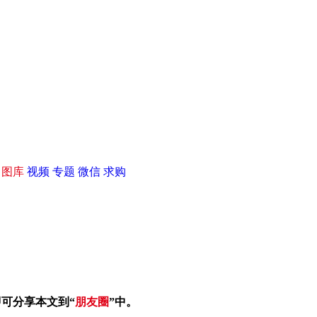
|
图库
视频
专题
微信
求购
即可分享本文到“
朋友圈
”中。