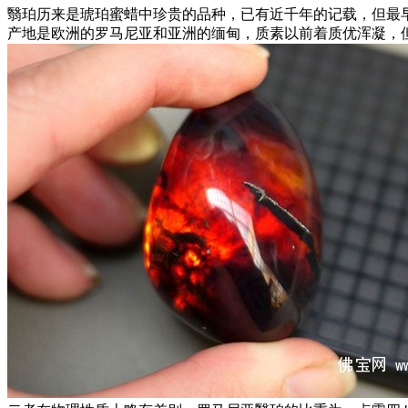
翳珀历来是琥珀蜜蜡中珍贵的品种，已有近千年的记载，但最早
产地是欧洲的罗马尼亚和亚洲的缅甸，质素以前着质优浑凝，