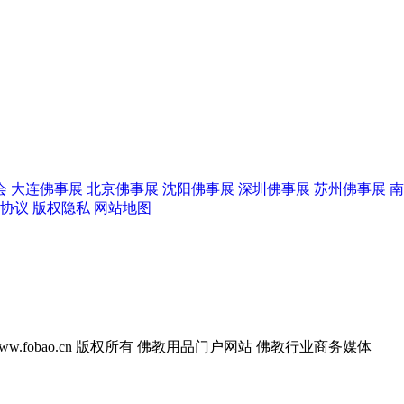
京佛博会
苏州佛事展
杭州檀香斋
会
大连佛事展
北京佛事展
沈阳佛事展
深圳佛事展
苏州佛事展
南
协议
版权隐私
网站地图
w.fobao.cn 版权所有
佛教用品门户网站 佛教行业商务媒体
阳佛事展
上海养云
善缘工笔画社