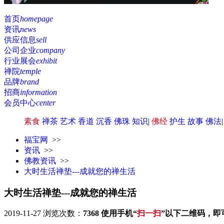
首页
homepage
资讯
news
供应信息
sell
公司企业
company
行业展会
exhibit
禅院
temple
品牌
brand
招商
information
会员中心
center
素食
禅茶
艺术
香道
沉香
佛珠
知识
|
佛经
护生
故事
佛法
福宝网
>>
资讯
>>
佛教资讯
>>
大时生活禅垫---成就您的禅生活
大时生活禅垫---成就您的禅生活
2019-11-27
浏览次数：
7368
使用手机“
扫一扫
”以下二维码，即