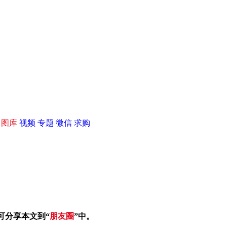
|
图库
视频
专题
微信
求购
可分享本文到“
朋友圈
”中。