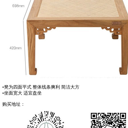
•凳为四面平式 整体线条爽利 简洁大方
•坐面宽大 适宜盘坐
购买地址：