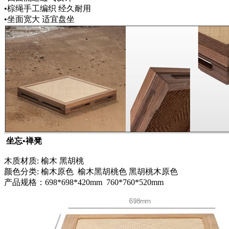
•棕绳手工编织 经久耐用
•坐面宽大 适宜盘坐
坐忘•禅凳
木质材质: 榆木 黑胡桃
颜色分类: 榆木原色 榆木黑胡桃色 黑胡桃木原色
产品规格：698*698*420mm 760*760*520mm