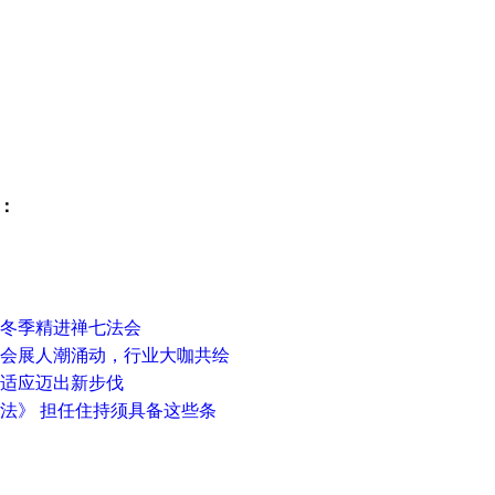
：
年冬季精进禅七法会
三天会展人潮涌动，行业大咖共绘
相适应迈出新步伐
办法》 担任住持须具备这些条