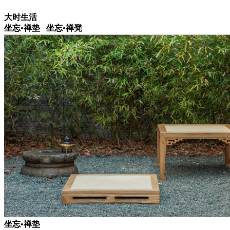
大时生活
坐忘•禅垫 坐忘•禅凳
坐忘•禅垫