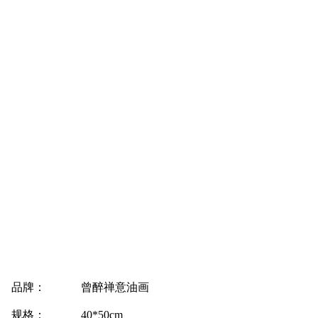
品牌：
曾醉禅意油画
规格：
40*50cm