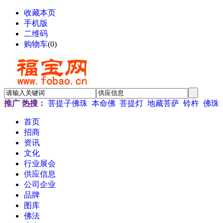
收藏本页
手机版
二维码
购物车
(
0
)
推广
热搜：
菩提子佛珠
本命佛
菩提灯
地藏菩萨
铃杵
佛珠
首页
招商
资讯
文化
行业展会
供应信息
公司企业
品牌
图库
佛法