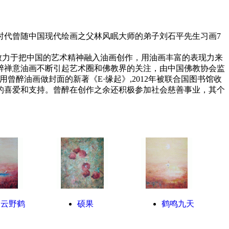
时代曾随中国现代绘画之父林风眠大师的弟子刘石平先生习画7
力于把中国的艺术精神融入油画创作，用油画丰富的表现力来
醉禅意油画不断引起艺术圈和佛教界的关注，由中国佛教协会监
醉油画做封面的新著《E·缘起》,2012年被联合国图书馆收
的喜爱和支持。曾醉在创作之余还积极参加社会慈善事业，其个
闲云野鹤
硕果
鹤鸣九天