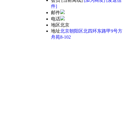
会员
[
当前离线
]
[加为商友]
[发送信
件]
邮件
电话
地区
北京
地址
北京朝阳区北四环东路甲9号方
舟苑8-102