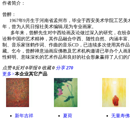
作者简介：
曾醉：
1967年9月生于河南省孟州市，毕业于西安美术学院工艺美
年，曾为人民日报社美术编辑,现为专业画家。
多年来，曾醉先生对中西绘画及论做过深入的研究，在纷杂
诠释中国的艺术精神，其作品融合中西、随性自然、内涵丰富
制、音乐家张鹤作词、作曲的音乐CD，已连续多次使用其作品
藏。乞今，曾醉禅意油画应佛教及艺术机构邀请已举办个人画
性鲜明、意味深长的艺术作品和良好的社会形象赢得了人们的广
点赞
0
反对
0
举报
0
收藏
0
分享
270
更多
>
本企业其它产品
新年吉祥
夏荷
无量寿佛