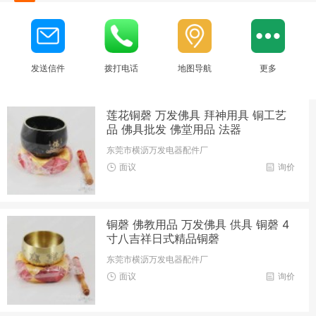
发送信件
拨打电话
地图导航
更多
莲花铜磬 万发佛具 拜神用具 铜工艺
品 佛具批发 佛堂用品 法器
东莞市横沥万发电器配件厂
面议
询价
铜磬 佛教用品 万发佛具 供具 铜磬 4
寸八吉祥日式精品铜磬
东莞市横沥万发电器配件厂
面议
询价