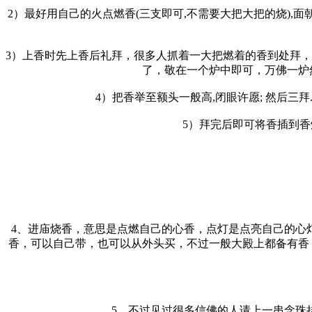
2）最好用自己的火点燃香(三支即可,不需要大把大把的烧),面
3）上香时先上香后礼拜，很多人抓着一大把燃着的香到处拜
了，敬在一个炉中即可，万佛一炉
4）把香举至额头一般高,闭眼许愿; 然后三拜
5）拜完后即可将香插到香
4、进庙烧香，意思是点燃自己的心香，点灯是点亮自己的心
香，可以自己带，也可以从外头买，不过一般大殿上都备有香
5、不过见过很多信佛的人请上一串念珠