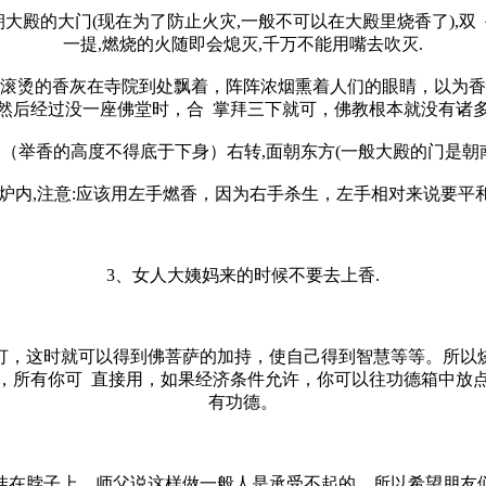
朝大殿的大门(现在为了防止火灾,一般不可以在大殿里烧香了),双 
一提,燃烧的火随即会熄灭,千万不能用嘴去吹灭.
，滚烫的香灰在寺院到处飘着，阵阵浓烟熏着人们的眼睛，以为香
然后经过没一座佛堂时，合 掌拜三下就可，佛教根本就没有诸
.（举香的高度不得底于下身）右转,面朝东方(一般大殿的门是朝南的)
炉内,注意:应该用左手燃香，因为右手杀生，左手相对来说要平
3、女人大姨妈来的时候不要去上香.
灯，这时就可以得到佛菩萨的加持，使自己得到智慧等等。所以
，所有你可 直接用，如果经济条件允许，你可以往功德箱中放
有功德。
挂在脖子上，师父说这样做一般人是承受不起的。所以希望朋友