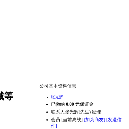
公司基本资料信息
械等
张光辉
已缴纳
0.00
元保证金
联系人
张光辉(先生) 经理
会员
[
当前离线
]
[加为商友]
[发送信
件]