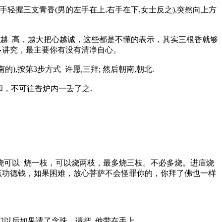
手轻握三支青香(男的左手在上,右手在下,女士反之),突然向上方
越 高，越大把心越诚，这些都是不懂的表示，其实三根香就够
多讲究，最主要你有没有清净自心。
,按第3步方式 许愿,三拜; 然后朝南,朝北.
和，不可往香炉内一丢了之.
烧可以 烧一枝，可以烧两枝，最多烧三枝。不必多烧。进庙烧
点功德钱，如果困难，放心菩萨不会怪罪你的，你拜了佛也一样
们以后如果请了念珠，请把 他带在手上。