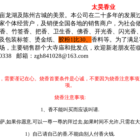
太昊香业
亩龙湖及陈州古城的美景。本公司在二十多年的发展过
家个体经营户，及销便全国各地的销售商户，为社会
、竹签香、把香、卫生香、佛香、开光香、闪光香、
及包装标签、烫金纸、
胶粉1比30、
香料等。为了满足
场，主要销售群个大寺庙和批发点，欢迎新老朋友莅临
1060338 邮箱：zgh841028@163.com
，需要谨记在心。烧香首要条件是心诚，不要因为烧香注意事项
项。
烧香注意事项:
1、香不能叫买而应该叫请.
萨,如果你愿意,可以一尊一尊的拜过去,如果时间不允许,只需在大
1）自己请自己的香,不能由别人付香火钱.