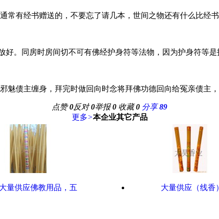
院通常有经书赠送的，不要忘了请几本，世间之物还有什么比经
柜放好。同房时房间切不可有佛经护身符等法物，因为护身符等是
被邪魅债主缠身，拜完时做回向时念将拜佛功德回向给冤亲债主
点赞
0
反对
0
举报
0
收藏
0
分享
89
更多
>
本企业其它产品
大量供应佛教用品，五
大量供应（线香