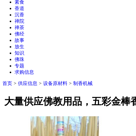
素食
香道
沉香
禅院
禅茶
佛经
故事
放生
知识
佛珠
专题
求购信息
首页
>
供应信息
>
设备原材料
>
制香机械
大量供应佛教用品，五彩金棒