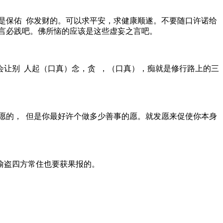
是保佑 你发财的。可以求平安，求健康顺遂。不要随口许诺给
言必践吧。佛所恼的应该是这些虚妄之言吧。
会让别 人起（口真）念，贪 ，（口真），痴就是修行路上的三
愿的， 但是你最好许个做多少善事的愿。就发愿来促使你本身
偷盗四方常住也要获果报的。