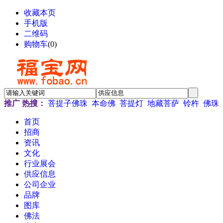
收藏本页
手机版
二维码
购物车
(
0
)
推广
热搜：
菩提子佛珠
本命佛
菩提灯
地藏菩萨
铃杵
佛珠
首页
招商
资讯
文化
行业展会
供应信息
公司企业
品牌
图库
佛法