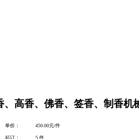
香、高香、佛香、签香、制香机
单价：
450.00元/件
起订：
5 件