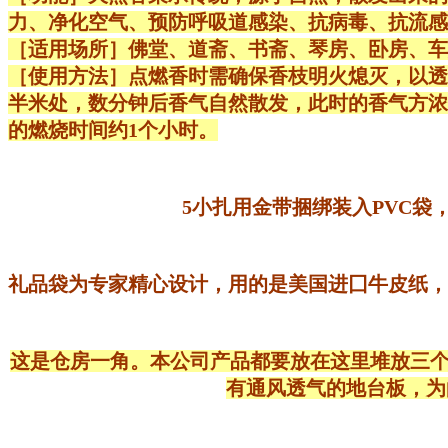
力、净化空气、预防呼吸道感染、抗病毒、抗流感
［适用场所］佛堂、道斋、书斋、琴房、卧房、车
［使用方法］点燃香时需确保香枝明火熄灭，以透
半米处，数分钟后香气自然散发，此时的香气方浓郁
的燃烧时间约1个小时。
5小扎用金带捆绑装入PVC袋
礼品袋为专家精心设计，用的是美国进囗牛皮纸，
这是仓房一角。本公司产品都要放在这里堆放三个
有通风透气的地台板，为