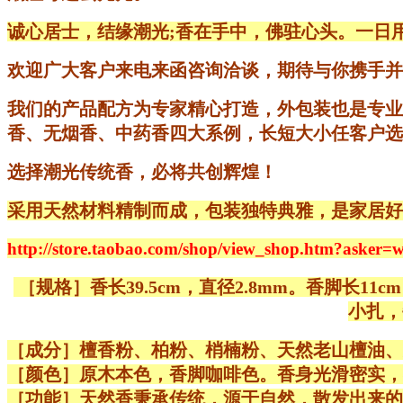
诚心居士，结缘潮光;香在手中，佛驻心头。一日
欢迎广大客户来电来函咨询洽谈，期待与你携手并
我们的产品配方为专家精心打造，外包装也是专业
香、无烟香、中药香四大系例，长短大小任客户选
选择潮光传统香，必将共创辉煌！
采用天然材料精制而成，包装独特典雅，是家居好
http://store.taobao.com/shop/view_shop.
［规格］香长39.5cm，直径2.8mm。香脚长11c
小扎，
［成分］檀香粉、柏粉、梢楠粉、天然老山檀油、
［颜色］原木本色，香脚咖啡色。香身光滑密实，
［功能］天然香秉承传统，源于自然，散发出来的