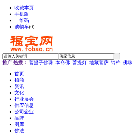
收藏本页
手机版
二维码
购物车
(
0
)
推广
热搜：
菩提子佛珠
本命佛
菩提灯
地藏菩萨
铃杵
佛珠
首页
招商
资讯
文化
行业展会
供应信息
公司企业
品牌
图库
佛法