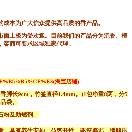
的成本为广大信众提供高品质的香产品。
市面上极为受欢迎。目前我们的产品分为沉香、檀
，客商可要求区域独家代理。
B%B8%DF%B5%B5%CF%E3(淘宝店铺)
。香脚长9cm，竹签直径1.4mm。)1包净重8两，分5
礼品袋。
石粉及助燃剂。
量，具有养生安神、益智开性、驱疫辟邪、缓解压