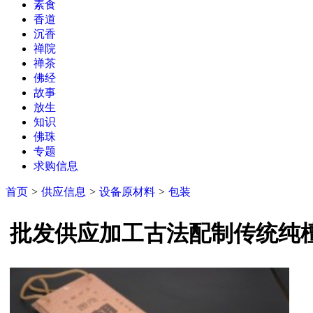
素食
香道
沉香
禅院
禅茶
佛经
故事
放生
知识
佛珠
专题
求购信息
首页
>
供应信息
>
设备原材料
>
包装
批发供应加工古法配制传统纯檀