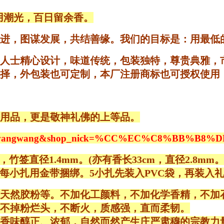
用潮光，百日留余香。
进，图谋发展，共结善缘。我们的目标是：用最低
人士精心设计，味道传统，包装独特，尊贵典雅，
择，外包装也可定制，本厂注册商标也可授权使用
用品，更是敬神礼佛的上等品。
htm?asker=wangwang&shop_nick=%CC%EC%C8%B
m，竹签直径1.4mm。(亦有香长33cm，直径2.8mm
每小扎用金带捆绑。5小扎先装入PVC袋，再装入
天然胶粉等。不加化工颜料，不加化学香精，不加
不掉粉烂头，不断火，质感强，直而柔韧。
香味醇正、浓郁，自然而然产生庄严肃穆的宗教力