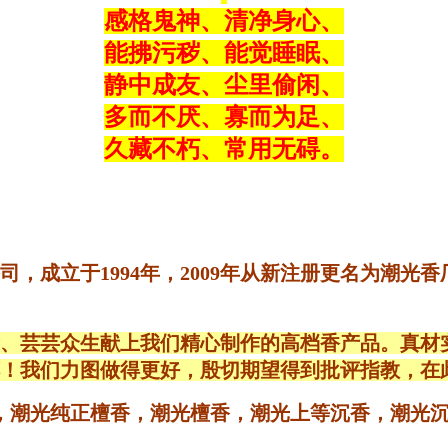
感格鬼神、清净身心、
能拂污秽、能觉睡眠、
静中成友、尘里偷闲、
多而不厌、寡而为足、
久藏不朽、常用无碍。
，成立于1994年，2009年从新注册更名为潮光
芸芸众生献上我们精心制作的高档香产品。真材实料
！我们力图做得更好，殷切期望得到批评指教，在
目木粉，潮光纯正檀香，潮光檀香，潮光上等沉香，潮