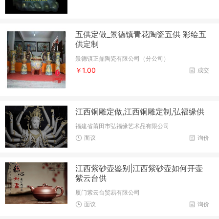
五供定做_景德镇青花陶瓷五供 彩绘五
供定制
景德镇正鼎陶瓷有限公司（分公司）
￥1.00
成交
江西铜雕定做,江西铜雕定制,弘福缘供
福建省莆田市弘福缘艺术品有限公司
面议
询价
江西紫砂壶鉴别|江西紫砂壶如何开壶
紫云台供
厦门紫云台贸易有限公司
面议
询价