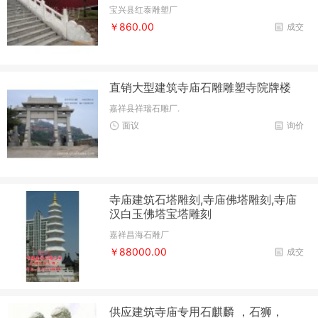
宝兴县红泰雕塑厂
￥860.00
成交
直销大型建筑寺庙石雕雕塑寺院牌楼
嘉祥县祥瑞石雕厂.
面议
询价
寺庙建筑石塔雕刻,寺庙佛塔雕刻,寺庙
汉白玉佛塔宝塔雕刻
嘉祥昌海石雕厂
￥88000.00
成交
供应建筑寺庙专用石麒麟 ，石狮，