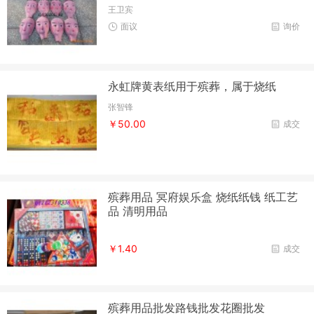
王卫宾
面议
询价
永虹牌黄表纸用于殡葬，属于烧纸
张智锋
￥50.00
成交
殡葬用品 冥府娱乐盒 烧纸纸钱 纸工艺
品 清明用品
￥1.40
成交
殡葬用品批发路钱批发花圈批发