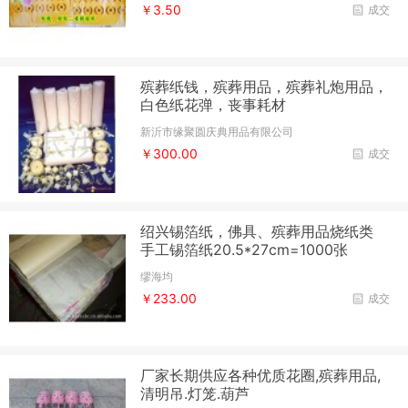
￥3.50
成交
殡葬纸钱，殡葬用品，殡葬礼炮用品，
白色纸花弹，丧事耗材
新沂市缘聚圆庆典用品有限公司
￥300.00
成交
绍兴锡箔纸，佛具、殡葬用品烧纸类
手工锡箔纸20.5*27cm=1000张
缪海均
￥233.00
成交
厂家长期供应各种优质花圈,殡葬用品,
清明吊.灯笼.葫芦