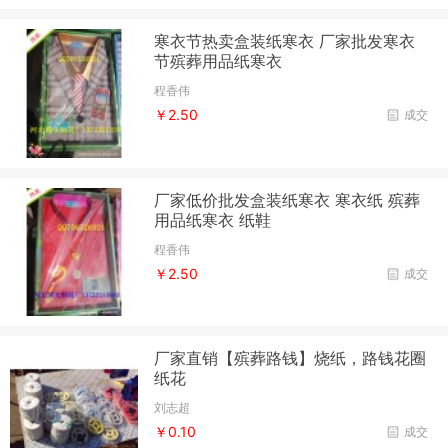
寒衣节热卖盒装纸寒衣 厂家批发寒衣
节殡葬用品纸寒衣
程香伟
￥2.50
成交
厂家低价批发盒装纸寒衣 寒衣纸 殡葬
用品纸寒衣 纸鞋
程香伟
￥2.50
成交
厂家直销【殡葬路钱】烧纸，路钱花圈
纸花
刘志超
￥0.10
成交