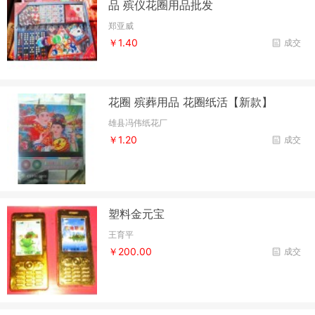
品 殡仪花圈用品批发
郑亚威
￥1.40
成交
花圈 殡葬用品 花圈纸活【新款】
雄县冯伟纸花厂
￥1.20
成交
塑料金元宝
王育平
￥200.00
成交