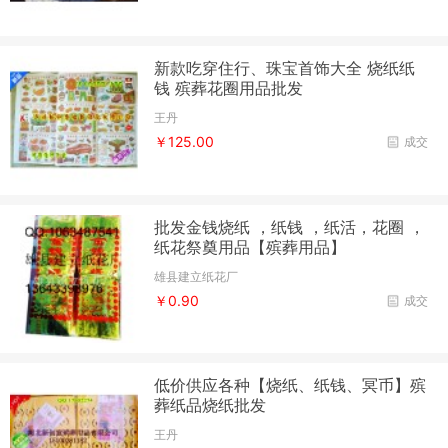
新款吃穿住行、珠宝首饰大全 烧纸纸
钱 殡葬花圈用品批发
王丹
￥125.00
成交
批发金钱烧纸 ，纸钱 ，纸活，花圈 ，
纸花祭奠用品【殡葬用品】
雄县建立纸花厂
￥0.90
成交
低价供应各种【烧纸、纸钱、冥币】殡
葬纸品烧纸批发
王丹