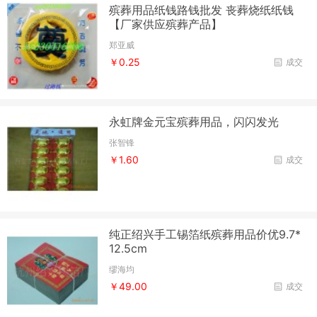
殡葬用品纸钱路钱批发 丧葬烧纸纸钱
【厂家供应殡葬产品】
郑亚威
￥0.25
成交
永虹牌金元宝殡葬用品，闪闪发光
张智锋
￥1.60
成交
纯正绍兴手工锡箔纸殡葬用品价优9.7*
12.5cm
缪海均
￥49.00
成交