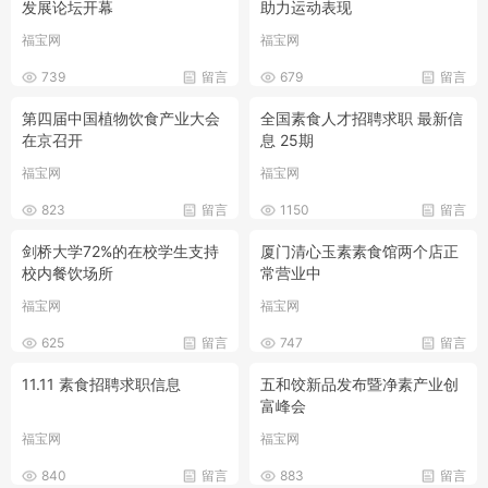
发展论坛开幕
助力运动表现
福宝网
福宝网
739
留言
679
留言
第四届中国植物饮食产业大会
全国素食人才招聘求职 最新信
在京召开
息 25期
福宝网
福宝网
823
留言
1150
留言
剑桥大学72%的在校学生支持
厦门清心玉素素食馆两个店正
校内餐饮场所
常营业中
福宝网
福宝网
625
留言
747
留言
11.11 素食招聘求职信息
五和饺新品发布暨净素产业创
富峰会
福宝网
福宝网
840
留言
883
留言