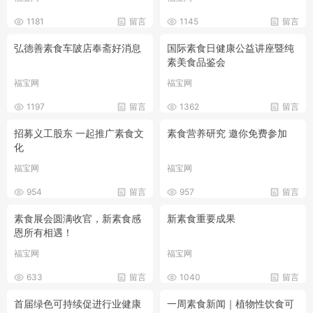
1181
留言
1145
留言
弘德善素食车陂店奉斋好消息
国际素食日健康公益讲座暨纯
素美食品鉴会
福宝网
福宝网
1197
留言
1362
留言
招募义工股东 一起推广素食文
素食营养研究 邀你免费参加
化
福宝网
福宝网
954
留言
957
留言
素食展会圆满收官，新素食感
新素食重要成果
恩所有相遇！
福宝网
福宝网
633
留言
1040
留言
首届绿色可持续促进行业健康
一周素食新闻｜植物性饮食可