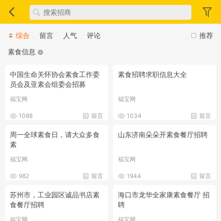
综合
留言
人气
评论
推荐
素食信息
中国生命关怀协会素食工作委
素食招聘求职信息大全
员会及亚素会组委会招募
福宝网
福宝网
1088
留言
1034
留言
周一全球素食日，请大众多食
山东济南朵朵开素食餐厅招聘
素
福宝网
福宝网
982
留言
1944
留言
苏州市，工业园区诚品书店素
海口市龙华全家康素食餐厅 招
食餐厅招聘
聘
福宝网
福宝网