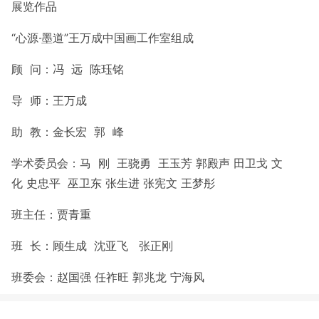
展览作品
“心源·墨道”王万成中国画工作室
组成
顾 问：冯 远 陈珏铭
导 师：王万成
助 教：金长宏 郭 峰
学术委员会：马 刚 王骁勇 王玉芳 郭殿声 田卫戈 文
化 史忠平 巫卫东 张生进 张宪文 王梦彤
班主任：贾青重
班 长：顾生成 沈亚飞 张正刚
班委会：赵国强 任祚旺 郭兆龙
宁海风