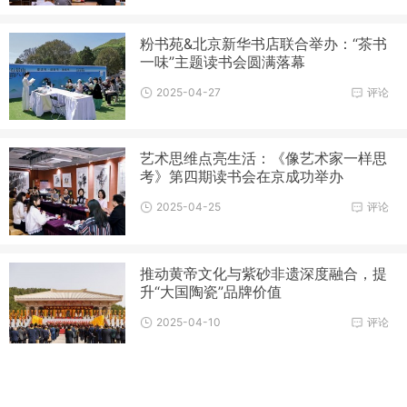
粉书苑&北京新华书店联合举办：“茶书
一味”主题读书会圆满落幕
2025-04-27
评论
艺术思维点亮生活：《像艺术家一样思
考》第四期读书会在京成功举办
2025-04-25
评论
推动黄帝文化与紫砂非遗深度融合，提
升“大国陶瓷”品牌价值
2025-04-10
评论
翰墨颂水利·丹青绘安澜 - 杭州水利建
设名家书画展启幕