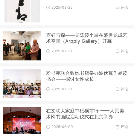
2025-08-25
评论
霓虹与森——吴陈婷个展在盛世龙成艺
术空间（Arpply Gallery）开幕
2025-07-21
评论
粉书苑联合致她书店举办波伏瓦作品读
书会——探讨女性成长
2025-07-21
评论
在文联大家庭中砥砺前行 一一人民美
术网书画院启动仪式在北京举办
2025-06-09
评论