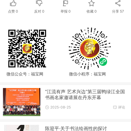
点赞
0
反对
0
举报 0
收藏 0
分享
57
微信公众号：福宝网
微信小程序：福宝网
“江流有声 艺术兴边”第三届鸭绿江全国
书画名家邀请展在丹东开幕
2025-08-25
评论
陈迎平·关于书法绘画性的探讨