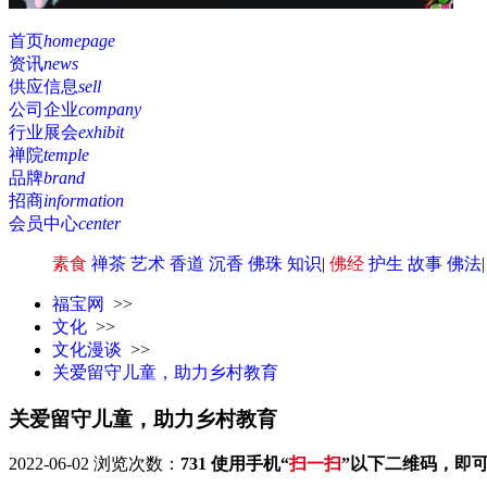
首页
homepage
资讯
news
供应信息
sell
公司企业
company
行业展会
exhibit
禅院
temple
品牌
brand
招商
information
会员中心
center
素食
禅茶
艺术
香道
沉香
佛珠
知识
|
佛经
护生
故事
佛法
福宝网
>>
文化
>>
文化漫谈
>>
关爱留守儿童，助力乡村教育
关爱留守儿童，助力乡村教育
2022-06-02
浏览次数：
731
使用手机“
扫一扫
”以下二维码，即