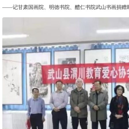
——记甘肃国画院、明德书院、醴仁书院武山书画捐赠