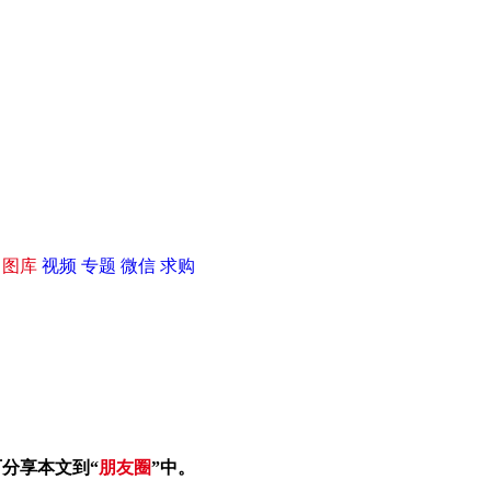
|
图库
视频
专题
微信
求购
可分享本文到“
朋友圈
”中。