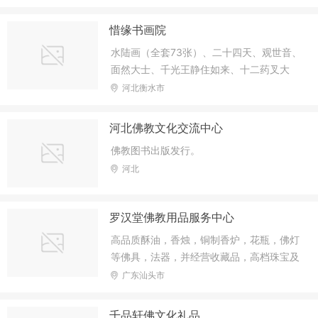
惜缘书画院
水陆画（全套73张）、二十四天、观世音、
面然大士、千光王静住如来、十二药叉大
将、十三祖、西方极乐世界图、西方三圣、
河北衡水市
八大菩萨、伽蓝、韦驮菩萨、全佛图、地藏
王菩萨、阿弥陀佛接引图等高清晰画像
河北佛教文化交流中心
佛教图书出版发行。
河北
罗汉堂佛教用品服务中心
高品质酥油，香烛，铜制香炉，花瓶，佛灯
等佛具，法器，并经营收藏品，高档珠宝及
工艺品.
广东汕头市
千品轩佛文化礼品