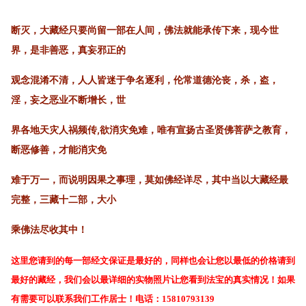
断灭，大藏经只要尚留一部在人间，佛法就能承传下来，现今世
界，是非善恶，真妄邪正的
观念混淆不清，人人皆迷于争名逐利，伦常道德沦丧，杀，盗，
淫，妄之恶业不断增长，世
界各地天灾人祸频传,欲消灾免难，唯有宣扬古圣贤佛菩萨之教育，
断恶修善，才能消灾免
难于万一，而说明因果之事理，莫如佛经详尽，其中当以大藏经最
完整，三藏十二部，大小
乘佛法尽收其中！
这里您请到的每一部经文保证是最好的，同样也会让您以最低的价格请到
最好的藏经，我们会以最详细的实物照片让您看到法宝的真实情况！如果
有需要可以联系我们工作居士！电话：15810793139