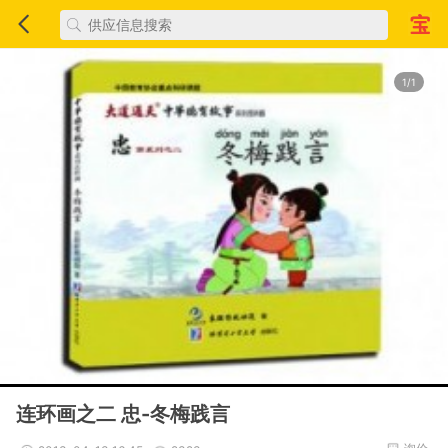
1/1
连环画之二 忠-冬梅践言