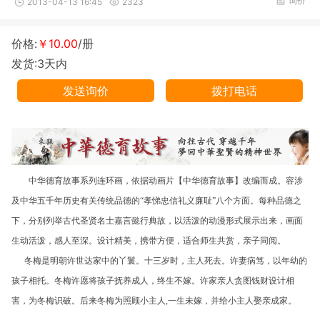
询价
2013-04-13 16:45
2323
价格:
￥10.00
/册
发货:3天内
发送询价
拨打电话
中华德育故事系列连环画，依据动画片【中华德育故事】改编而成。容涉
及中华五千年历史有关传统品德的“孝悌忠信礼义廉耻”八个方面。每种品德之
下，分别列举古代圣贤名士嘉言懿行典故，以活泼的动漫形式展示出来，画面
生动活泼，感人至深。设计精美，携带方便，适合师生共赏，亲子同阅。
冬梅是明朝许世达家中的丫鬟。十三岁时，主人死去。许妻病笃，以年幼的
孩子相托。冬梅许愿将孩子抚养成人，终生不嫁。许家亲人贪图钱财设计相
害，为冬梅识破。后来冬梅为照顾小主人,一生未嫁，并给小主人娶亲成家。