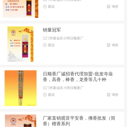
面议
询价
销量冠军
江门市新会区小冈日顺香厂
面议
询价
日顺香厂诚招香代理加盟-批发寺庙
香，高香，棒香，龙香等几十种
江门市新会区小冈日顺香厂
面议
询价
厂家直销观音平安香，佛香批发（筒
香）檀香系列