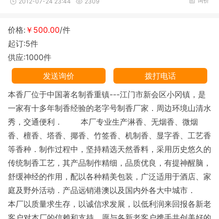
询价
2012-07-24 23:44
2309
价格:
￥500.00
/件
起订:5件
供应:1000件
发送询价
拨打电话
本香厂位于中国著名制香重镇---江门市新会区小冈镇，是
一家有十多年制香经验的老字号制香厂家．周边环境山清水
秀，交通便利． 本厂专业生产淋香、无烟香、微烟
香、檀香、塔香、揶香、竹签香、机制香、显字香、工艺香
等香种．制作过程中，坚持精选天然香料，采用历史悠久的
传统制香工艺，其产品制作精细，品质优良，有提神醒脑，
舒缓神经的作用，配以各种精美包装，广泛适用于酒店、家
庭及野外活动．产品远销港澳以及国内外各大中城市．
本厂以质量求生存，以诚信求发展，以低利润来回报各新老
客户对本厂的信赖和支持。愿与各新老客户携手共创美好的