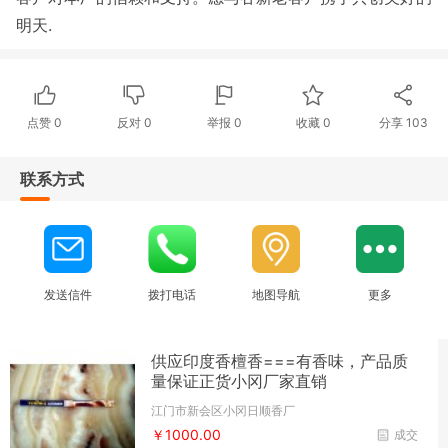
明天.
点赞
0
反对
0
举报 0
收藏 0
分享
103
联系方式
发送信件
拨打电话
地图导航
更多
供应印度香檀香===有香味，产品质
量保证正货小冈厂家直销
江门市新会区小冈日顺香厂
￥1000.00
成交