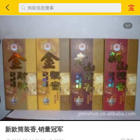
1/1
新款筒装香,销量冠军