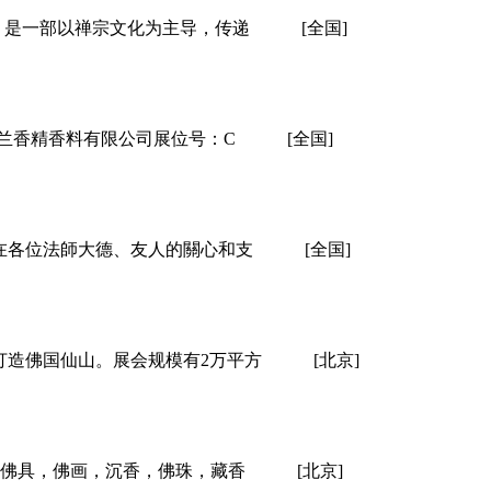
》是一部以禅宗文化为主导，传递
[全国]
门馨米兰香精香料有限公司展位号：C
[全国]
在各位法師大德、友人的關心和支
[全国]
打造佛国仙山。展会规模有2万平方
[北京]
像，佛具，佛画，沉香，佛珠，藏香
[北京]