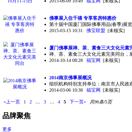
2015-06-09 10:49
福宝网
[未核实]
佛事展
入住千禧 专享客房特惠价
第十届中国厦门国际佛事用品(春季)展览
2015-03-15 10:31
佛宝联盟
[未核实]
厦门
佛事展
禅、茶、素食三大文化元素
禅、茶、素食三大文化元素完美同台，展
2014-10-14 08:28
福宝网
[未核实]
2014南京
佛事展
概况
组织机构特别支持单位：南京市人民政
2014-03-06 10:38
福宝网
[未核实]
«上一页
1
2
…
3
…
4
5
下一页»
共96条/5页
品牌聚焦
更多