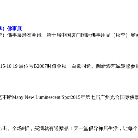
季）
佛事展
季）佛事展蝉友圈讯：第十届中国厦门国际佛事用品（秋季）展览会将于
事展10.15-10.19 展位号B2007时值金秋，白鹭同途。闽新漆艺
Many New Luminescent Spot2015年第七届广州光
出击。全场8折，买满就有送赠品！天一堂倡导禅居生活，让每个