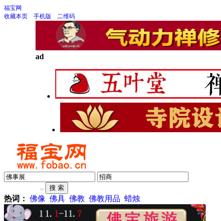
福宝网
收藏本页
手机版
二维码
ad
热词：
佛像
佛具
佛教
佛教用品
蜡烛