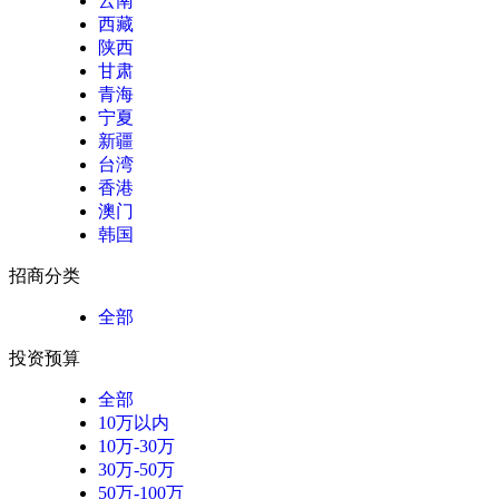
云南
西藏
陕西
甘肃
青海
宁夏
新疆
台湾
香港
澳门
韩国
招商分类
全部
投资预算
全部
10万以内
10万-30万
30万-50万
50万-100万