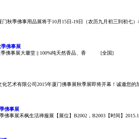
厦门秋季佛事用品展将于10月15日-19日（农历九月初三到初
秋季
佛事展
佛事展 大馨堂 || 100%纯天然香品、香
[全国]
文化艺术有限公司2015年厦门佛事展秋季展即将开幕！诚邀您的加入
秋季
佛事展
秋季佛事展禾枫生活禅服展【展位】B2002，B2003【时间】2015.1