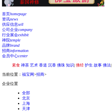
首页
homepage
资讯
news
供应信息
sell
公司企业
company
行业展会
exhibit
禅院
temple
品牌
brand
招商
information
会员中心
center
素食
禅茶
艺术
香道
沉香
佛珠
知识
|
佛经
护生
故事
佛法
当前位置：
福宝网
>
招商
>
企业位置
全部
北京
上海
天津