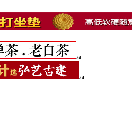
ad
ad