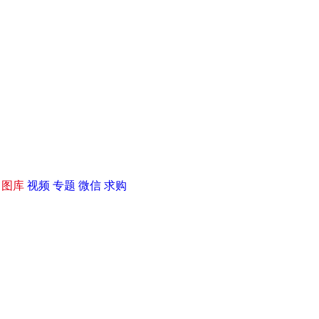
|
图库
视频
专题
微信
求购