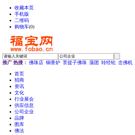
收藏本页
手机版
二维码
购物车
(
0
)
推广
热搜：
佛珠店
铜香炉
菩提子佛珠
蒲团
转经轮
念佛机
首页
招商
资讯
文化
行业展会
供应信息
公司企业
品牌
图库
佛法