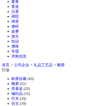
素食
香道
沉香
禅院
禅茶
佛经
故事
放生
知识
佛珠
专题
求购信息
首页
>
公司企业
>
礼品工艺品
>
雕塑
行业
邮票珍藏
(43)
雕塑
(51)
景泰蓝
(25)
编织品
(15)
竹木
(33)
仿古
(19)