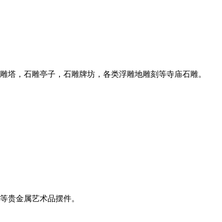
雕塔，石雕亭子，石雕牌坊，各类浮雕地雕刻等寺庙石雕。
等贵金属艺术品摆件。