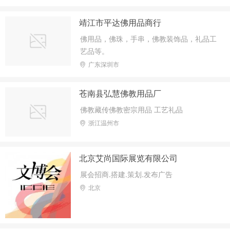
塑，不锈钢拉丝雕塑，雕塑艺术品，仿铜铸
铜锻铜雕塑，树脂雕塑，玻璃钢雕塑，泡沫
靖江市平达佛用品商行
雕塑，石膏雕塑，石雕龙雕，玻璃钢彩绘雕
佛用品，佛珠，手串，佛教装饰品，礼品工
塑，园林造景雕塑，学校主题雕塑，卡通人
艺品等。
物雕塑，建材建筑装饰雕塑，大型雕塑,水
广东深圳市
景，喷水池雕塑，景观标牌等。
苍南县弘慧佛教用品厂
佛教藏传佛教密宗用品 工艺礼品
浙江温州市
北京艾尚国际展览有限公司
展会招商.搭建.策划.发布广告
北京