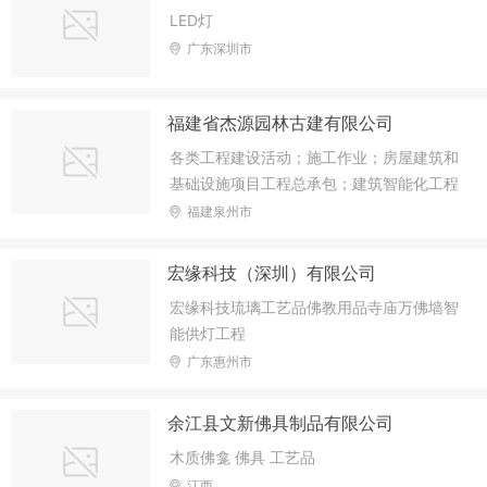
LED灯
广东深圳市
福建省杰源园林古建有限公司
各类工程建设活动；施工作业；房屋建筑和
基础设施项目工程总承包；建筑智能化工程
施工；建筑劳务分包（依法须经批准的项
福建泉州市
目，经相关部门批准后方可开展经营活动，
具体经营项目以相关部分批准文件或许可证
宏缘科技（深圳）有限公司
件为准） 一般项目：园林绿化工程施工；
宏缘科技琉璃工艺品佛教用品寺庙万佛墙智
石灰和石膏销售；五金产品零售；林业产品
能供灯工程
销售；工程管理服务；城市绿化管理；工程
广东惠州市
技术服务（规划管理、勘察、设计、监理除
外）
余江县文新佛具制品有限公司
木质佛龛 佛具 工艺品
江西