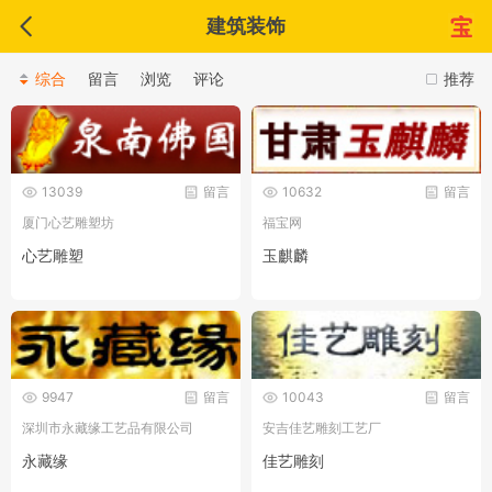
建筑装饰
综合
留言
浏览
评论
推荐
13039
留言
10632
留言
厦门心艺雕塑坊
福宝网
心艺雕塑
玉麒麟
9947
留言
10043
留言
深圳市永藏缘工艺品有限公司
安吉佳艺雕刻工艺厂
永藏缘
佳艺雕刻