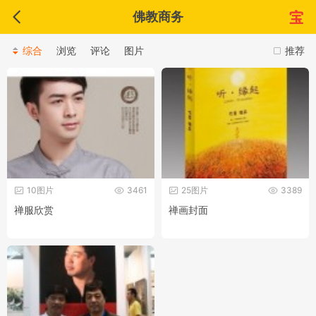
佛教商务
综合
浏览
评论
图片
推荐
10图片
3461
25图片
3389
禅服欣赏
禅画封面