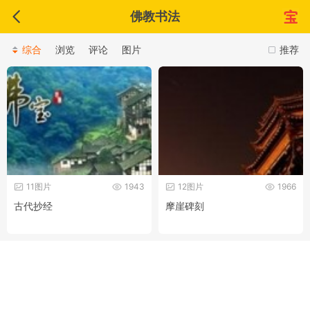
佛教书法
综合
浏览
评论
图片
推荐
11图片
1943
12图片
1966
古代抄经
摩崖碑刻