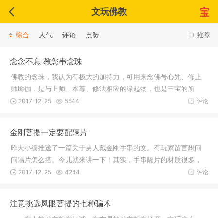
文玩佛教
综合
人气
评论
点赞
推荐
念念不忘 教您串念珠
佛教的念珠，我认为有极大的加持力，可用来念佛号心咒、修上
师瑜伽，是与上师、本尊、修法相应的缘起物，也是三宝的所
依，依靠它
2017-12-25
5544
评论
金刚菩提一定要配隔片
昨天小编推送了一篇关于男人戴金刚手串的文。有玩家留言想问
问隔片怎么搭。今儿就来讲一下！其实，手串隔片的材质很多，
什么特征
2017-12-25
4244
评论
注意挑选凤眼菩提的七种骗术