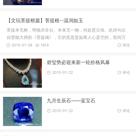
【文玩菩提根篇】菩提根--温润如玉
菩提本无树，明镜亦非台。本来无一物，何处惹尘埃。此诗句出
自慧能大师的《菩提偈》，它的意思是如果人心是空的，世间万
物也就都
2015-01-28
1814
评论
碧玺势必迎来新一轮价格风暴
2015-01-22
评论
九月生辰石——蓝宝石
2015-01-22
评论