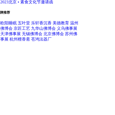
2023北京 • 素食文化节邀请函
牌推荐
欧阳睡眠
五叶堂
乐轩香沉香
美德教育
温州
佛博会
京匠工艺
九华山佛博会
义乌佛事展
天津佛事展
无锡佛博会
北京佛博会
苏州佛
事展
杭州檀香斋
苍鸿法器厂