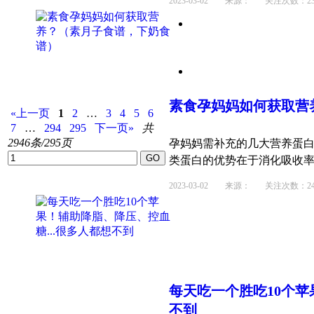
2023-03-02
来源： 关注次数：23
素食孕妈妈如何获取营
«上一页
1
2
…
3
4
5
6
7
…
294
295
下一页»
共
2946条/295页
孕妈妈需补充的几大营养蛋
类蛋白的优势在于消化吸收率较高
2023-03-02
来源： 关注次数：24
每天吃一个胜吃10个苹
不到