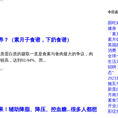
41
今日点
因吃
健身
「素
养？（素月子食谱，下奶食谱）
素月
英国
消费
白质蛋白质的摄取一直是食素与食肉最大的争议，肉
全球
，达到92-94%。而...
生活
招聘
67
态”
202
施瓦
新蛋白
月南
素食
开业
果！辅助降脂、降压、控血糖...很多人都想
彩绽