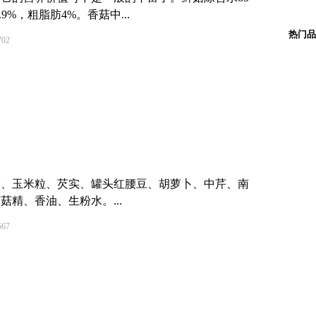
9%，粗脂肪4%。香菇中...
热门品
02
米、玉米粒、芡实、罐头红腰豆、胡萝卜、中芹、南
精、香油、生粉水。...
67