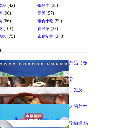
(42)
(38)
饮品
锅仔类
(98)
(57)
类
煲类
(66)
(99)
类
素食小吃
(161)
(37)
类
宴席菜
(75)
(348)
风味
素食制作
荐
相约2022中国厦门国际素食暨有机产品（春
季）展览会
寺院的素食之味，不比世俗逊色半分
素食30余年的研究院院长：人生病，先反
思，很多病是吃出来的
探访北京素食第一村，揭秘长寿老人的养生
秘籍
植物肉品牌「植得期待」完成天使轮融资,估