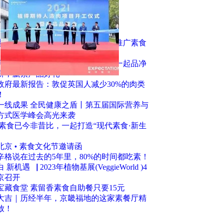
值达数亿元
击排行
素、接触佛法而逆转人生，她发愿推广素食
月饼节」杭州湖州线下活动招募！一起品净
饼，赢素产品好礼
政府最新报告：敦促英国人减少30%的肉类
！
一线成果 全民健康之盾丨第五届国际营养与
方式医学峰会高光来袭
 素食已今非昔比，一起打造“现代素食·新生
3北京 • 素食文化节邀请函
辛格说在过去的5年里，80%的时间都吃素！
 新机遇▕ 2023年植物基展(VeggieWorld )4
京召开
宝藏食堂 素留香素食自助餐只要15元
大吉｜历经半年，京畿福地的这家素餐厅精
放！