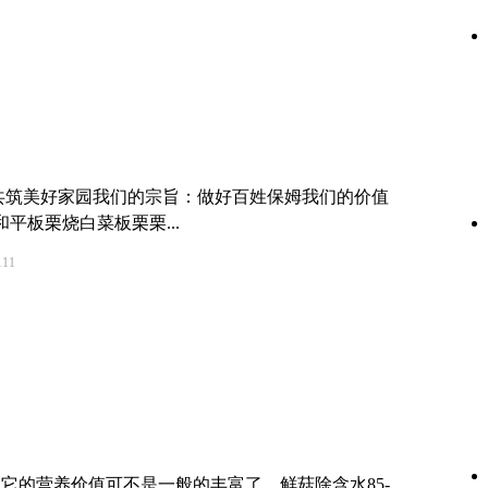
共筑美好家园我们的宗旨：做好百姓保姆我们的价值
平板栗烧白菜板栗栗...
11
它的营养价值可不是一般的丰富了。鲜菇除含水85-