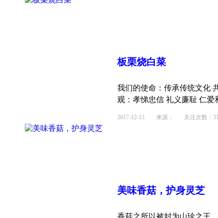
板栗烧白菜
我们的使命：传承传统文化 
观：孝悌忠信 礼义廉耻 仁爱和
2017-12-13
来源： 关注次数：31
美味香菇，护身灵芝
香菇之所以被封为山珍之王，