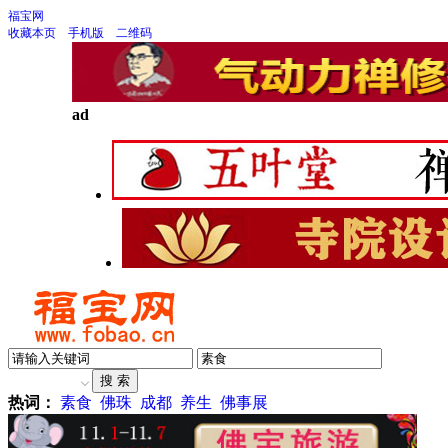
福宝网
收藏本页
手机版
二维码
ad
热词：
素食
佛珠
成都
养生
佛事展