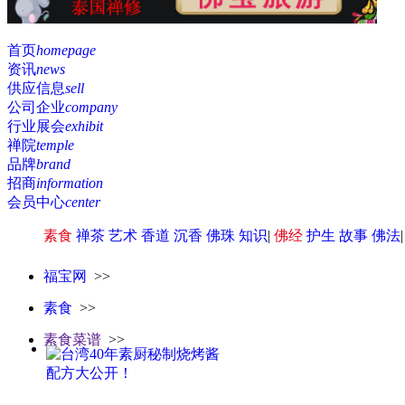
首页
homepage
资讯
news
供应信息
sell
公司企业
company
行业展会
exhibit
禅院
temple
品牌
brand
招商
information
会员中心
center
素食
禅茶
艺术
香道
沉香
佛珠
知识
|
佛经
护生
故事
佛法
福宝网
>>
素食
>>
素食菜谱
>>