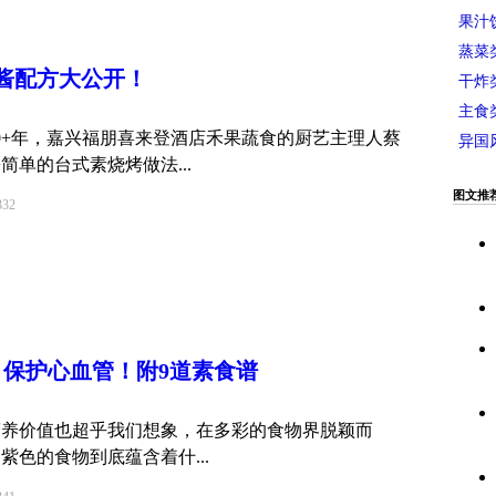
果汁
蒸菜
烤酱配方大公开！
干炸
主食
0+年，嘉兴福朋喜来登酒店禾果蔬食的厨艺主理人蔡
异国
单的台式素烧烤做法...
图文推
32
，保护心血管！附9道素食谱
营养价值也超乎我们想象，在多彩的食物界脱颖而
色的食物到底蕴含着什...