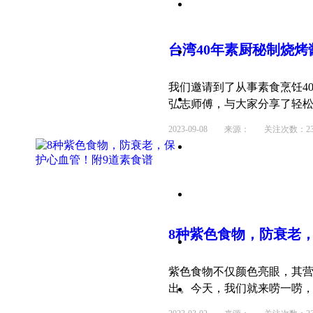
台湾40年素厨秘制烧
我们邀请到了从事素食烹饪4
弘志师傅，与大家分享了轻松简
2023-09-08
来源： 关注次数：23
8种紫色食物，防衰老
紫色食物不仅颜色亮眼，其
出。今天，我们就来唠一唠，紫