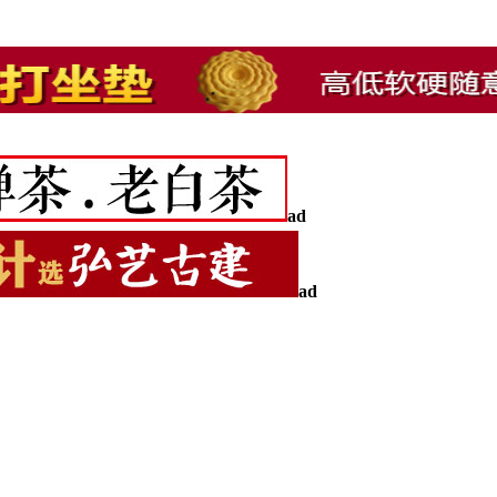
ad
ad