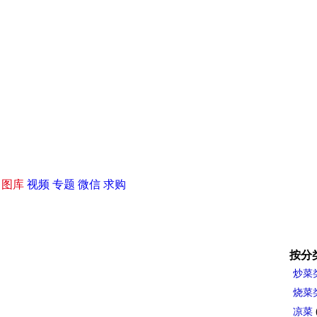
|
图库
视频
专题
微信
求购
按分
炒菜
烧菜
凉菜