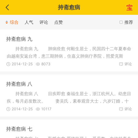
持斋愈病
综合
人气
评论
点赞
推荐
持斋愈病 九
持斋愈病 九 肺病痊愈 何毅生居士，民国四十二年夏奉命
由越南安返台湾，患三期肺病，住嘉义肺病疗养院，照爱克斯
光，全肺
2014-12-25
8073
评论
持斋愈病 八
持斋愈病 八 目疾即愈 秦福生居士，浙江杭州人。幼患目
疾，每月必发数次。 妻吴氏，素奉观音大士，六岁订婚，十
九岁
2014-12-25
10117
评论
持斋愈病 七