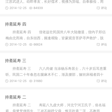
江苏武进人。幼即孝友，长好儒术，视佛为异端。自奉极俭，周
济亲友
2014-12-25
84939
评论
持斋延寿 四
持斋延寿 四 偕老益壮民国卅八年大陆撤退，偕内子郑侣
梅由北而南，自东徂西，频逢艰险，皆蒙观音菩萨寻声救护，脱
险来台
2014-12-25
66624
评论
持斋延寿 三
持斋延寿 三 六八尚健 当涂杨乐寿居士，六十岁后耳患重
听。民国二十年春忽右腿麻木不仁，渐及腰部，辗转床榻者四十
余日，
2014-12-25
31660
评论
持斋延寿 二
持斋延寿 二 寿延八九虚大师，河北宁河王氏子，俗名福
庭，母梦梵僧而生。三岁不能呼父母，惟言吃斋二字，不教而