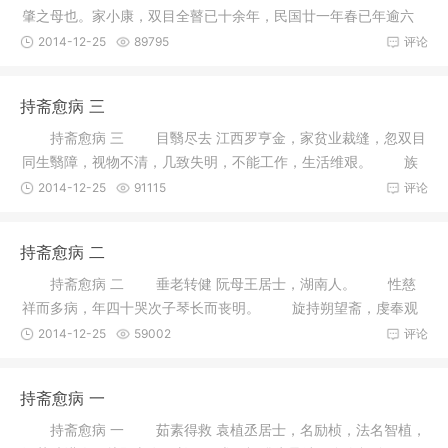
肇之母也。家小康，双目全瞽已十余年，民国廿一年春已年逾六
十，蓬
2014-12-25
89795
评论
持斋愈病 三
持斋愈病 三 目翳尽去 江西罗亨金，家贫业裁缝，忽双目
同生翳障，视物不清，几致失明，不能工作，生活维艰。 族
长罗
2014-12-25
91115
评论
持斋愈病 二
持斋愈病 二 垂老转健 阮母王居士，湖南人。 性慈
祥而多病，年四十哭次子琴长而丧明。 旋持朔望斋，虔奉观
音菩萨
2014-12-25
59002
评论
持斋愈病 一
持斋愈病 一 茹素得救 袁植丞居士，名励桢，法名智植，