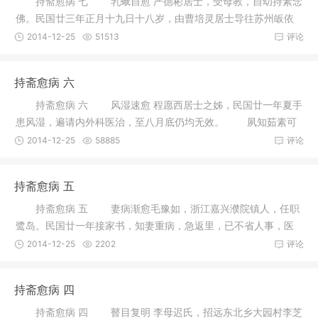
持斋愈病 七 乳蛾自愈 严德彬居士，受母教，自幼持素念
佛。民国廿三年正月十九日十八岁，由曹培灵居士导往苏州皈依
印光大
2014-12-25
51513
评论
持斋愈病 六
持斋愈病 六 风湿速愈 程愿西居士之姊，民国廿一年夏手
患风湿，遍请内外科医治，至八月底仍均无效。 夙知茹素可
以疗
2014-12-25
58885
评论
持斋愈病 五
持斋愈病 五 妻病渐愈毛豫如，浙江嘉兴濮院镇人，任职
鹭岛。民国廿一年接家书，知妻重病，急返里，已不省人事，医
药无效
2014-12-25
2202
评论
持斋愈病 四
持斋愈病 四 瞽目复明 李母迟氏，招远东北乡大园村李芝