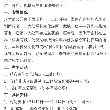
传、推广。现将有关事项通知如下：
一、
背景情况
八大处公园位于
西山
脚下，
三山
环抱，因保存完好的八座古
刹而得名。八大处禅林文化深厚，尤以二处——灵光寺最为
著名，它是八大处现存最重要的一座寺院。因佛牙舍利在世
界上仅存两颗，使
灵光寺
成为全世界佛教僧众顶礼膜拜的地
方。本届禅林文化节突出“禅”和“林”的融合理念，将以古代
禅寺为展示舞台，彰显浸润在古老寺庙和自然园林背后的中
国传统文化精髓。
二、
主要活动
1、精彩曲艺文艺演出（二处广场）
2、传统非遗项目展演（二处新游客服务中心广场）
3、湖心亭文艺演出（映翠湖湖心亭）
三、
具体安排
1、
时间安排：
7月12日——7月14日（周五—周日）
2、
参加项目：非遗各类项目、相关文化项目