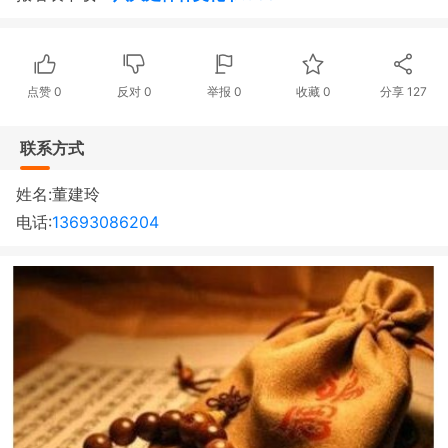
点赞
0
反对
0
举报 0
收藏 0
分享
127
联系方式
姓名:董建玲
电话:
13693086204