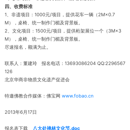
四、
收费标准
1、
非遗项目：
1000元/项目，提供花车一辆（2M×0.7
M），桌椅、统一制作门楣及背景板。
2、
文化项目：
1500元/项目，提供桁架展位一个（3M×3
M），桌椅、统一制作门楣及背景板。
尽速报名，额满为止。
联系人：董建玲
报名电话：13693086204 QQ:2296567
126
北京华商非物质文化遗产促进会
特邀佛教合作媒体：佛宝网
www.fobao.cn
2013年
6月17日
报名表下载
八大处禅林文化节.doc