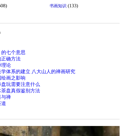
508)
(133)
书画知识
行
」的七个意思
的正确方法
禅理论
美学体系的建立 八大山人的禅画研究
国绘画之影响
串盘玩需要注意什么
木茶盘真假鉴别方法
茶与禅
茶道