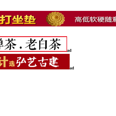
ad
ad