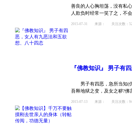
善良的人心胸坦荡，没有私
人欺负时经常一笑了之，不会挂
2015-07-31
来源： 关注次数：52
『佛教知识』 男子有
男子有四恶，急所当知(
吾释地狱之变，及女之秽?佛言
2015-07-13
来源： 关注次数：94