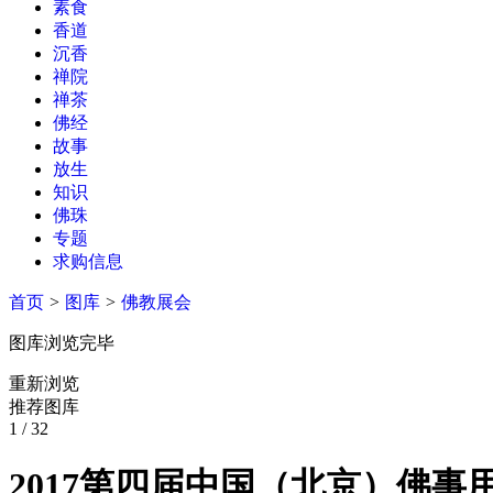
素食
香道
沉香
禅院
禅茶
佛经
故事
放生
知识
佛珠
专题
求购信息
首页
>
图库
>
佛教展会
图库浏览完毕
重新浏览
推荐图库
1
/ 32
2017第四届中国（北京）佛事