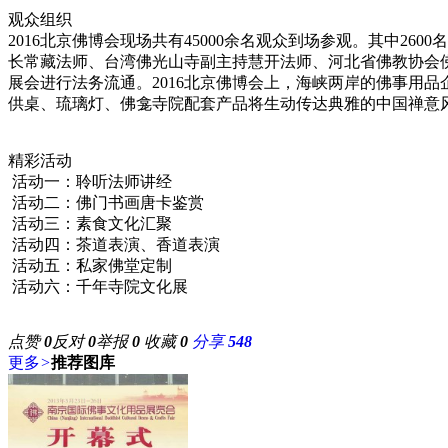
观众组织
2016北京佛博会现场共有45000余名观众到场参观。其中2
长常藏法师、台湾佛光山寺副主持慧开法师、河北省佛教协会
展会进行法务流通。2016北京佛博会上，海峡两岸的佛事用
供桌、琉璃灯、佛龛寺院配套产品将生动传达典雅的中国禅意
精彩活动
活动一：聆听法师讲经
活动二：佛门书画唐卡鉴赏
活动三：素食文化汇聚
活动四：茶道表演、香道表演
活动五：私家佛堂定制
活动六：千年寺院文化展
点赞
0
反对
0
举报
0
收藏
0
分享
548
更多
>
推荐图库