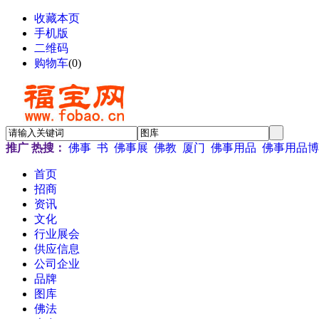
收藏本页
手机版
二维码
购物车
(
0
)
推广
热搜：
佛事
书
佛事展
佛教
厦门
佛事用品
佛事用品博
首页
招商
资讯
文化
行业展会
供应信息
公司企业
品牌
图库
佛法