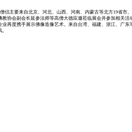
600名僧侣主要来自北京、河北、山西、河南、内蒙古等北方19
佛教协会副会长延参法师等高僧大德应邀莅临展会并参加相关活
品企业再度携手展示佛像造像艺术。来自台湾、福建、浙江、广
风。