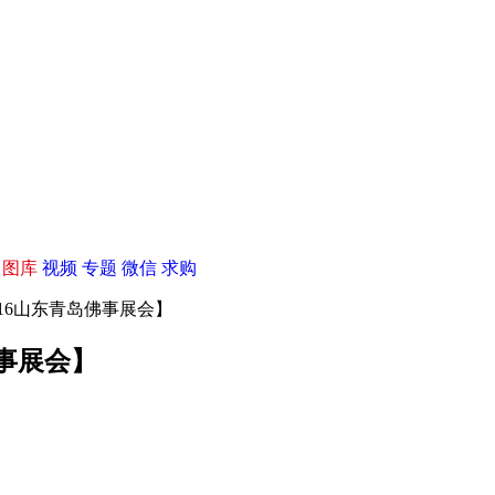
|
图库
视频
专题
微信
求购
16山东青岛佛事展会】
事展会】