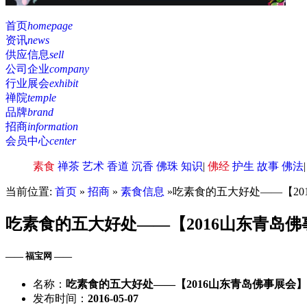
首页
homepage
资讯
news
供应信息
sell
公司企业
company
行业展会
exhibit
禅院
temple
品牌
brand
招商
information
会员中心
center
素食
禅茶
艺术
香道
沉香
佛珠
知识
|
佛经
护生
故事
佛法
当前位置:
首页
»
招商
»
素食信息
»吃素食的五大好处——【20
吃素食的五大好处——【2016山东青岛佛
—— 福宝网 ——
名称：
吃素食的五大好处——【2016山东青岛佛事展会】
发布时间：
2016-05-07