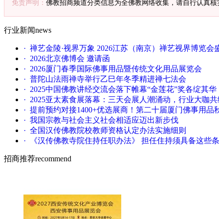
免责声明：
佛教招商频道分类信息为全佛教网络收集，请自行认真核
行业新闻
news
· 禅艺金陵·视界万象 2026江苏（南京）禅艺视界博览
· 2026北京佛博会 邀请函
· 2026厦门春季国际佛事用品暨传统文化用品展览会
· 普陀山法雨禅寺举行乙巳年冬季精进禅七法会
· 2025中国佛教讲经交流会落下帷幕“金莲花”奖各绽其华
· 2025亚太素食展落幕：三天会展人潮涌动，行业大咖
· 提前预约对接1400+优选展商！第二十届厦门佛事用
· 我国宗教与社会主义社会相适应迈出新步伐
· 全国汉传佛教院校教师资格认定办法实施细则
· 《汉传佛教寺院住持任职办法》 担任住持须具备这些
招商推荐
recommend