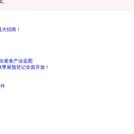
实。
会盛大招商！
共绘素食产业蓝图
品秋季展预登记全面开放！
条件