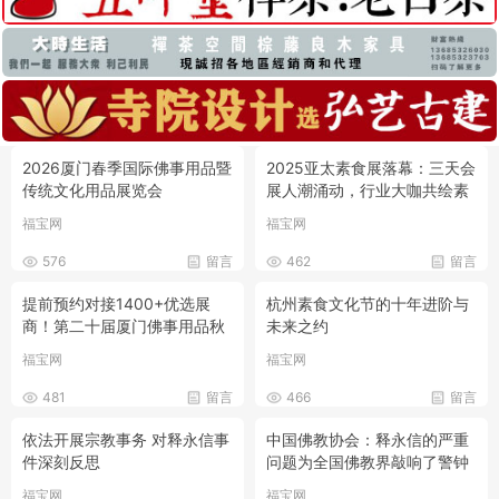
2026厦门春季国际佛事用品暨
2025亚太素食展落幕：三天会
传统文化用品展览会
展人潮涌动，行业大咖共绘素
食产业蓝图
福宝网
福宝网
576
留言
462
留言
提前预约对接1400+优选展
杭州素食文化节的十年进阶与
商！第二十届厦门佛事用品秋
未来之约
季展预登记全面开放！
福宝网
福宝网
481
留言
466
留言
依法开展宗教事务 对释永信事
中国佛教协会：释永信的严重
件深刻反思
问题为全国佛教界敲响了警钟
福宝网
福宝网