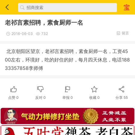
老祁言素招聘，素食厨师一名
留言
2016-06-03
732
北京朝阳区望京，老祁言素招聘，素食厨师一名，工资45
00左右，环境好，吃的好住的好，每月四天休息，电话188
33357858李师傅
点赞
0
反对
0
举报 0
收藏 0
分享
55