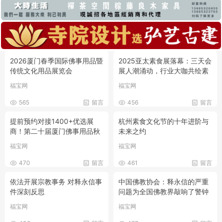
2026厦门春季国际佛事用品暨
2025亚太素食展落幕：三天会
传统文化用品展览会
展人潮涌动，行业大咖共绘素
食产业蓝图
福宝网
福宝网
565
留言
456
留言
提前预约对接1400+优选展
杭州素食文化节的十年进阶与
商！第二十届厦门佛事用品秋
未来之约
季展预登记全面开放！
福宝网
福宝网
470
留言
461
留言
依法开展宗教事务 对释永信事
中国佛教协会：释永信的严重
件深刻反思
问题为全国佛教界敲响了警钟
福宝网
福宝网