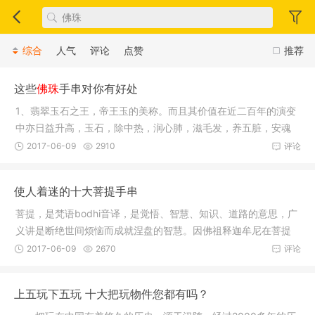
综合
人气
评论
点赞
推荐
这些
佛珠
手串对你有好处
1、翡翠玉石之王，帝王玉的美称。而且其价值在近二百年的演变
中亦日益升高，玉石，除中热，润心肺，滋毛发，养五脏，安魂
魄，疏血
2017-06-09
2910
评论
使人着迷的十大菩提手串
菩提，是梵语bodhi音译，是觉悟、智慧、知识、道路的意思，广
义讲是断绝世间烦恼而成就涅盘的智慧。因佛祖释迦牟尼在菩提
树下证道
2017-06-09
2670
评论
上五玩下五玩 十大把玩物件您都有吗？