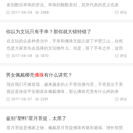
差别数目串珠的穿法。串珠的颗数差别，其所代表的意义也差
别，但每一
2017-06-08
2988
评论
你以为文玩只有手串？那你就大错特错了
在文玩的众多种类当中，手串和佛珠无疑占据了半壁江山，自然
也是大家首先会选择的文玩物件儿。但是，除了手串之外，这些
东西还有
2017-06-08
1870
评论
男女佩戴椰壳
佛珠
有什么讲究？
现在我们不难发现，越来越多的人不管信佛与否，不管是出于美
观还是保佑平安都喜欢佩戴佛珠，那么佛珠究竟有什么样的来
历？佛珠都
2017-06-07
2291
评论
鉴别“塑料”星月菩提，太黑了
星月菩提是佛家之物，佩戴星月菩提佛珠有驱邪避祸、增长智慧