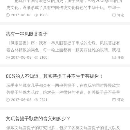
把玩在中国有着悠久的历史，源于汉隋，经过2000多年的历
史文化，逐渐形成了具有中国传统文化特色的中华十玩。中华十
玩可分为
2017-06-08
1983
评论
我有一串凤眼菩提子
《凤眼菩提》序：我有一串凤眼菩提子串成的念珠。凤眼菩提有
着古朴精致的褐色，每一粒上面都有一颗美丽优雅的眼睛。我很
喜欢这一
2017-06-08
2160
评论
80%的人不知道，其实菩提子并不生于菩提树！
玩手串的藏友几乎都会有一两串菩提子，在盘玩的同时慢慢欣赏
菩提子的魅力花纹，绝对是一种很好的消遣。但菩提子是不是菩
提树的种
2017-06-08
2741
评论
文玩菩提子颗数的含义知多少？
佩戴文玩菩提子的讲究很多，包罗了各类文玩菩提子的意义以及