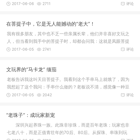
宝贝露脸
2017-06-06
2711
评论
在菩提子中，它是无人能撼动的“老大”！
我有很多朋友，其中也不乏一些亲属长辈，他们并非喜好文玩之
人，但当看到我手中的菩提子时，却都会问我：这就是凤眼菩提
吗？一时
2017-06-05
2741
评论
文玩界的“马卡龙” 缅茄
老板告诉我这叫天目菩提子。我看到这个手串马上就饿了，因为
我想起了这个我问：手串什么做的？老板说不清，感觉像一种豆
类植物的
2017-06-05
2042
评论
“老珠子”：成玩家新宠
深圳兴起养珠一族。此珠非珍珠，而是百年老珠；玩家也非
七老八十，而是正值青壮年的70后、80后。从探珠、串珠到玩
珠、遛珠再