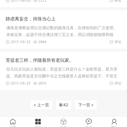
2017-06-05
2212
评论
静虑离妄念，持珠当心上
佛珠是佛教徒用以念诵记数的随身法具，在僧俗间的广泛使用。
本称念珠，起源于持念佛法僧三宝之名，用以消除烦恼障和报
障。通常可
2017-05-22
2664
评论
菩提老三样，伴随着所有老玩家。
但凡玩文玩的人都知道，菩提老三样是什么？金刚菩提、星月菩
提、凤眼菩提是文玩圈中当之无愧最受人追捧的菩提子。不管文
玩圈内如
2017-05-22
2675
评论
« 上一页
8
/42
下一页 »