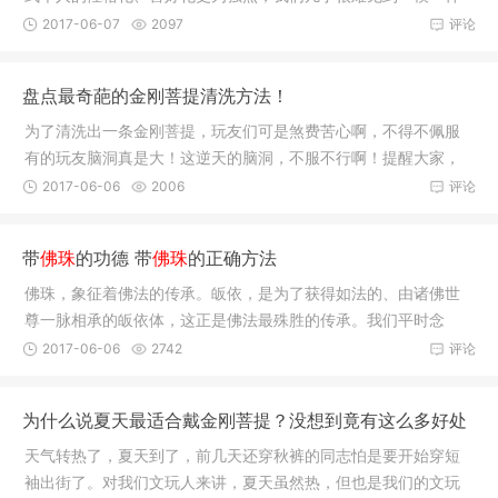
的西藏老
2017-06-07
2097
评论
盘点最奇葩的金刚菩提清洗方法！
为了清洗出一条金刚菩提，玩友们可是煞费苦心啊，不得不佩服
有的玩友脑洞真是大！这逆天的脑洞，不服不行啊！提醒大家，
模仿需谨
2017-06-06
2006
评论
带
佛珠
的功德 带
佛珠
的正确方法
佛珠，象征着佛法的传承。皈依，是为了获得如法的、由诸佛世
尊一脉相承的皈依体，这正是佛法最殊胜的传承。我们平时念
咒，就用菩
2017-06-06
2742
评论
为什么说夏天最适合戴金刚菩提？没想到竟有这么多好处
天气转热了，夏天到了，前几天还穿秋裤的同志怕是要开始穿短
袖出街了。对我们文玩人来讲，夏天虽然热，但也是我们的文玩