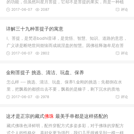
的功能，但虽然叫星月菩提，它却不是菩提的果实，而是一种植
物的种子
2017-06-07
2087
评论
详解三十九种菩提子的寓意
l、菩提，是梵语bodhi音译，是觉悟、智慧、知识、道路的意思，
广义讲是断绝世间烦恼而成就涅盘的智慧。因佛祖释迦牟尼在菩
提树悉
2017-06-07
2802
评论
金刚菩提子 挑选、清洁、玩盘、保养
怎么样 --- 挑选、清洁、玩盘、保养1.金刚的挑选：先都倒在水
里，把飘着的都捞出去不要，飘着的是糠子，剩下沉水的质地
好。挑相近
2017-06-07
2978
评论
这才是正宗的藏式
佛珠
最美手串都是这样搭配的
藏式佛珠色泽鲜明，配件穿配方式多姿多彩，对于佛珠的穿配方
式个人的性格化、喜好化更为强烈，我们几乎很难见到一模一样