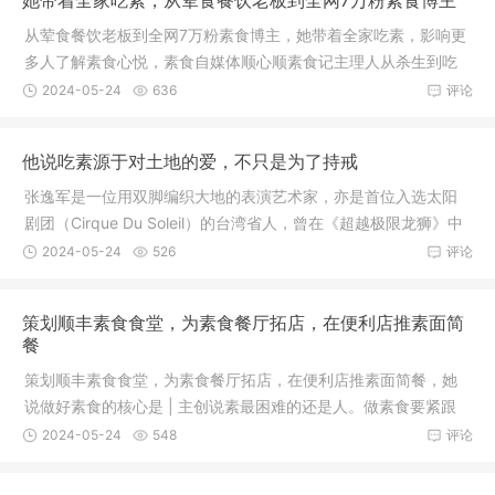
她带着全家吃素，从荤食餐饮老板到全网7万粉素食博主
从荤食餐饮老板到全网7万粉素食博主，她带着全家吃素，影响更
多人了解素食心悦，素食自媒体顺心顺素食记主理人从杀生到吃
素如果
2024-05-24
636
评论
他说吃素源于对土地的爱，不只是为了持戒
张逸军是一位用双脚编织大地的表演艺术家，亦是首位入选太阳
剧团（Cirque Du Soleil）的台湾省人，曾在《超越极限龙狮》中
演出火
2024-05-24
526
评论
策划顺丰素食食堂，为素食餐厅拓店，在便利店推素面简
餐
策划顺丰素食食堂，为素食餐厅拓店，在便利店推素面简餐，她
说做好素食的核心是 | 主创说素最困难的还是人。做素食要紧跟
时代，
2024-05-24
548
评论