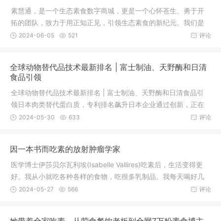
素慧通，是一个生态素食数字商城，更是一个心怀苍生、勇于开
拓的团队，致力于用正知正见，引领生态素食的新纪元。我们是
谁？素慧
2024-06-05
521
评论
全球动物替代品技术最新排名 | 富士制油、天野酶和日清
食品引领
全球动物替代品技术最新排名 | 富士制油、天野酶和日清食品引
领日本肉类替代蛋白质，专利排名飙升日本企业通过创新，正在
扩大其
2024-05-30
633
评论
因一本书而吃素的放射肿瘤学家
医学博士伊莎贝尔瓦利埃(Isabelle Vallires)吃素后，生活变得更
好。我从小就吃各种各样的食物，吃很多乳制品。我每天喝好几
杯牛
2024-05-27
566
评论