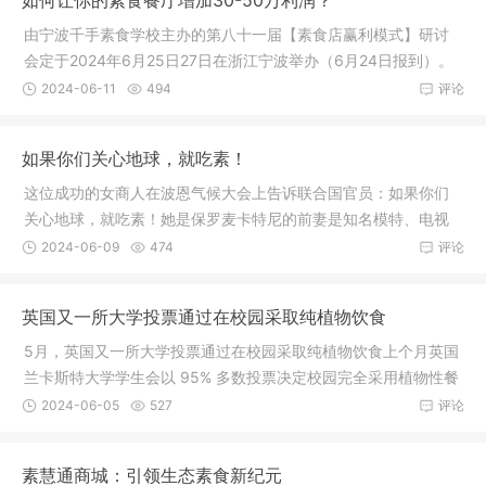
如何让你的素食餐厅增加30-50万利润？
由宁波千手素食学校主办的第八十一届【素食店赢利模式】研讨
会定于2024年6月25日27日在浙江宁波举办（6月24日报到）。
咨询报名电
2024-06-11
494
评论
如果你们关心地球，就吃素！
这位成功的女商人在波恩气候大会上告诉联合国官员：如果你们
关心地球，就吃素！她是保罗麦卡特尼的前妻是知名模特、电视
名人、动
2024-06-09
474
评论
英国又一所大学投票通过在校园采取纯植物饮食
5月，英国又一所大学投票通过在校园采取纯植物饮食上个月英国
兰卡斯特大学学生会以 95% 多数投票决定校园完全采用植物性餐
饮在投
2024-06-05
527
评论
素慧通商城：引领生态素食新纪元