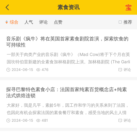
素食资讯
综合
人气
评论
点赞
推荐
音乐剧《疯牛》将在英国首家素食剧院首演，探索饮食的
可持续性
一部关于肉类产业的音乐剧《疯牛》（Mad Cow)将于下个月在英
国坎特伯雷新建的全素食加林格剧院上演。加林格剧院 (The Garli
nge T
2024-06-15
476
评论
探寻巴黎特色素食小店：法国首家纯素百货概念店+纯素
法式烘焙连锁
大家好，我是凡平，素龄5年，因工作和学习的关系来到了法国，
也因此有机会探索法国的素食餐厅和素食，感受当地的风土人情
和特色
2024-06-15
481
评论