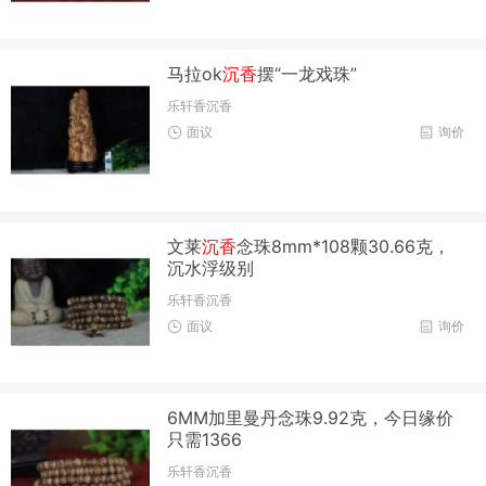
马拉ok
沉香
摆“一龙戏珠”
乐轩香沉香
面议
询价
文莱
沉香
念珠8mm*108颗30.66克，
沉水浮级别
乐轩香沉香
面议
询价
6MM加里曼丹念珠9.92克，今日缘价
只需1366
乐轩香沉香