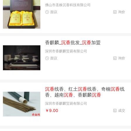
佛山市圣株沉香科技有限公司
面议
询价
香麒麟_
沉香
批发_
沉香
加盟
深圳市香麒麟贸易有限公司
面议
询价
沉香
线香、红土
沉香
线香、奇楠
沉香
线
香、越南
沉香
、香麒麟
沉香
深圳市香麒麟贸易有限公司
￥9.00
成交