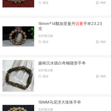
面议
询价
16mm*14颗加里曼丹
沉香
手串23.23
克
乐轩香沉香
面议
询价
越南沉水级白奇楠随形手串
乐轩香沉香
面议
询价
18MM马泥涝大珠珠手串
乐轩香沉香