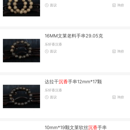
面议
询价
16MM文莱老料手串29.05克
乐轩香沉香
面议
询价
达拉干
沉香
手串12mm*17颗
乐轩香沉香
面议
询价
10mm*19颗文莱软丝
沉香
手串