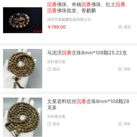
沉香
佛珠、奇楠
沉香
佛珠、红土
沉香
、
沉香
佛珠批发、香麒麟
深圳市香麒麟贸易有限公司
￥199.00
成交
马泥涝
沉香
念珠8mm*108颗25.22克
乐轩香沉香
面议
询价
文莱老料软丝
沉香
念珠8mm*108颗28
克多
乐轩香沉香
面议
询价