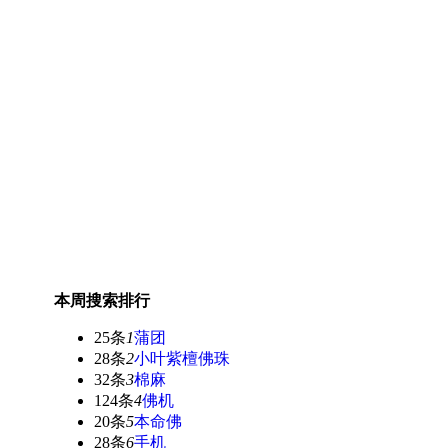
本周搜索排行
25条
1
蒲团
28条
2
小叶紫檀佛珠
32条
3
棉麻
124条
4
佛机
20条
5
本命佛
28条
6
手机