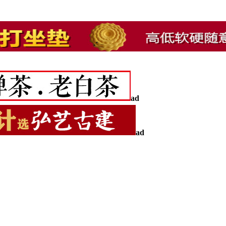
ad
ad