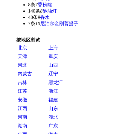
8条
7
香粉罐
140条
8
酥油灯
48条
9
香水
7条
10
尼泊尔金刚菩提子
按地区浏览
北京
上海
天津
重庆
河北
山西
内蒙古
辽宁
吉林
黑龙江
江苏
浙江
安徽
福建
江西
山东
河南
湖北
湖南
广东