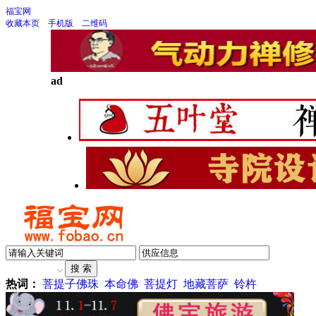
福宝网
收藏本页
手机版
二维码
ad
热词：
菩提子佛珠
本命佛
菩提灯
地藏菩萨
铃杵