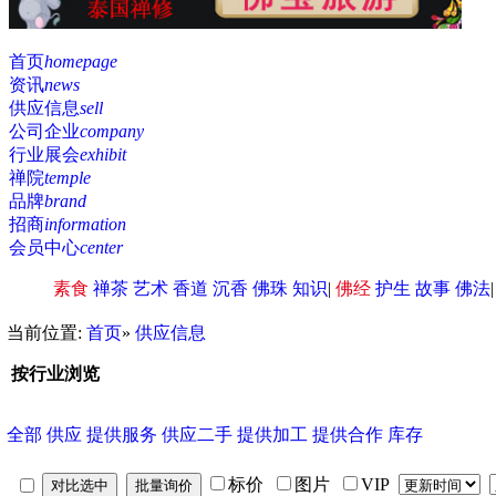
首页
homepage
资讯
news
供应信息
sell
公司企业
company
行业展会
exhibit
禅院
temple
品牌
brand
招商
information
会员中心
center
素食
禅茶
艺术
香道
沉香
佛珠
知识
|
佛经
护生
故事
佛法
当前位置:
首页
»
供应信息
按行业浏览
全部
供应
提供服务
供应二手
提供加工
提供合作
库存
标价
图片
VIP