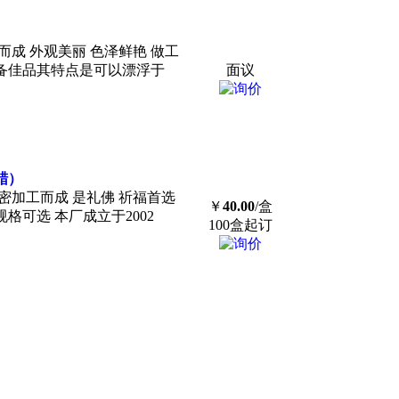
成 外观美丽 色泽鲜艳 做工
必备佳品其特点是可以漂浮于
面议
蜡）
密加工而成 是礼佛 祈福首选
￥
40.00
/盒
规格可选 本厂成立于2002
100盒起订