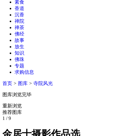
素食
香道
沉香
禅院
禅茶
佛经
故事
放生
知识
佛珠
专题
求购信息
首页
>
图库
>
寺院风光
图库浏览完毕
重新浏览
推荐图库
1
/ 9
金居士摄影作品选