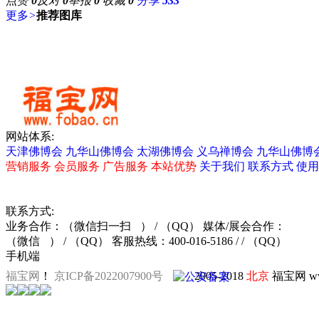
点赞
0
反对
0
举报
0
收藏
0
分享
533
更多
>
推荐图库
网站体系:
天津佛博会
九华山佛博会
太湖佛博会
义乌禅博会
九华山佛博
营销服务
会员服务
广告服务
本站优势
关于我们
联系方式
使用
联系方式:
业务合作：
（微信扫一扫
）
/ （QQ）
媒体/展会合作：
（微信
）
/ （QQ）
客服热线：400-016-5186 / / （QQ）
手机端
福宝网
！
京ICP备2022007900号
2005-2018
北京
福宝网 ww