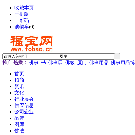
收藏本页
手机版
二维码
购物车
(
0
)
推广
热搜：
佛事
书
佛事展
佛教
厦门
佛事用品
佛事用品博
首页
招商
资讯
文化
行业展会
供应信息
公司企业
品牌
图库
佛法