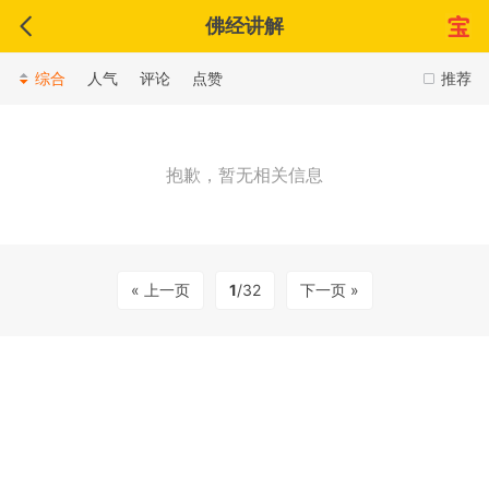
佛经讲解
综合
人气
评论
点赞
推荐
抱歉，暂无相关信息
« 上一页
1
/32
下一页 »