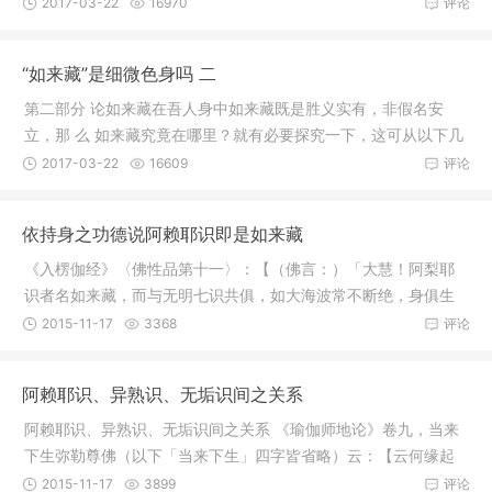
相，
2017-03-22
16970
评论
“如来藏”是细微色身吗 二
第二部分 论如来藏在吾人身中如来藏既是胜义实有，非假名安
立，那 么 如来藏究竟在哪里？就有必要探究一下，这可从以下几
个方面来
2017-03-22
16609
评论
依持身之功德说阿赖耶识即是如来藏
《入楞伽经》〈佛性品第十一〉：【（佛言：）「大慧！阿梨耶
识者名如来藏，而与无明七识共俱，如大海波常不断绝，身俱生
故；离无
2015-11-17
3368
评论
阿赖耶识、异熟识、无垢识间之关系
阿赖耶识、异熟识、无垢识间之关系 《瑜伽师地论》卷九，当来
下生弥勒尊佛（以下「当来下生」四字皆省略）云：【云何缘起
体？若
2015-11-17
3899
评论