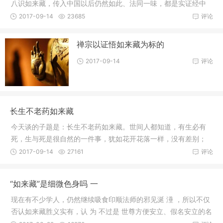
八识如来藏，传入中国以后仍然如此、法同一味，都是实证经中
所说的法
2017-09-14
23685
评论
禅宗以证悟如来藏为标的
2017-09-14
评论
长生不老药如来藏
今天谈的子题是：长生不老药如来藏。世间人都知道，有生必有
死，生与死是很自然的一件事，犹如花开花落一样，没有差别；
所以，世
2017-09-14
27161
评论
“如来藏”是细微色身吗 一
现在有不少学人，仍然继续吸食印顺法师的邪见涎 涶 ，所以不仅
否认如来藏胜义实有，认 为 不过是 世尊方便安立、假名安立的名