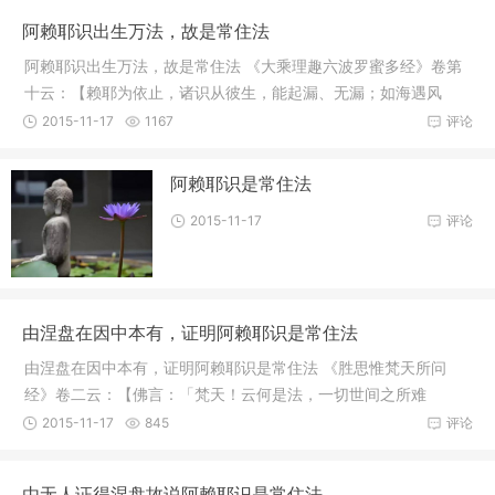
阿赖耶识出生万法，故是常住法
阿赖耶识出生万法，故是常住法 《大乘理趣六波罗蜜多经》卷第
十云：【赖耶为依止，诸识从彼生，能起漏、无漏；如海遇风
缘，起种
2015-11-17
1167
评论
阿赖耶识是常住法
2015-11-17
评论
由涅盘在因中本有，证明阿赖耶识是常住法
由涅盘在因中本有，证明阿赖耶识是常住法 《胜思惟梵天所问
经》卷二云：【佛言：「梵天！云何是法，一切世间之所难
信？」梵天言
2015-11-17
845
评论
由无人证得涅盘故说阿赖耶识是常住法