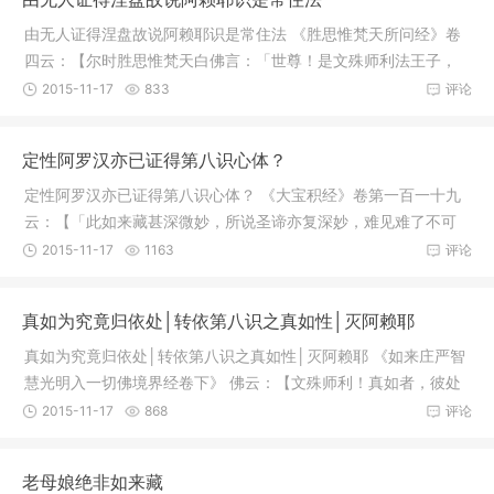
由无人证得涅盘故说阿赖耶识是常住法 《胜思惟梵天所问经》卷
四云：【尔时胜思惟梵天白佛言：「世尊！是文殊师利法王子，
能作佛
2015-11-17
833
评论
定性阿罗汉亦已证得第八识心体？
定性阿罗汉亦已证得第八识心体？ 《大宝积经》卷第一百一十九
云：【「此如来藏甚深微妙，所说圣谛亦复深妙，难见难了不可
分别，
2015-11-17
1163
评论
真如为究竟归依处│转依第八识之真如性│灭阿赖耶
真如为究竟归依处│转依第八识之真如性│灭阿赖耶 《如来庄严智
慧光明入一切佛境界经卷下》 佛云：【文殊师利！真如者，彼处
非有
2015-11-17
868
评论
老母娘绝非如来藏